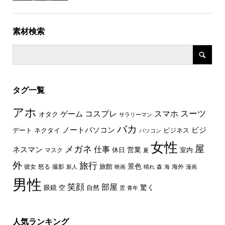
素材検索
タグ一覧
アホ
スーツ
コスプレ
スマホ
ゲーム
オタク
サラリーマン
バカ
ノートパソコン
ビジ
デート
ネクタイ
ビジネス
パソコン
女性
屋
メガネ
仕事
ネスマン
休日
営業
室内
マスク
夏
外
旅行
景色
旅館
彼女
怒る
撮影
海外
新人
映画
晴れ
森
海
漫画
男性
笑顔
部屋
驚く
眼鏡
空
自然
雲
青年
人気ランキング