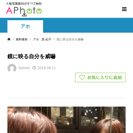
アホ
無料素材
アホ
,
原 紀子
鏡に映る自分を威嚇
鏡に映る自分を威嚇
Aphoto
2018.08.11