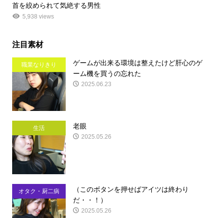
首を絞められて気絶する男性
5,938 views
注目素材
ゲームが出来る環境は整えたけど肝心のゲ
職業なりきり
ーム機を買うの忘れた
2025.06.23
老眼
生活
2025.05.26
（このボタンを押せばアイツは終わり
オタク・厨二病
だ・・！）
2025.05.26