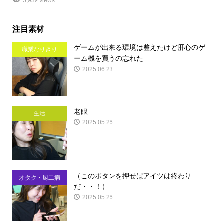
5,939 views
注目素材
ゲームが出来る環境は整えたけど肝心のゲ
職業なりきり
ーム機を買うの忘れた
2025.06.23
老眼
生活
2025.05.26
（このボタンを押せばアイツは終わり
オタク・厨二病
だ・・！）
2025.05.26