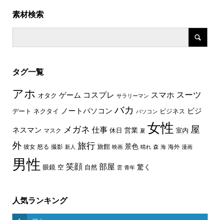
素材検索
タグ一覧
アホ
スーツ
コスプレ
スマホ
ゲーム
オタク
サラリーマン
バカ
ノートパソコン
ビジ
デート
ネクタイ
ビジネス
パソコン
女性
屋
メガネ
仕事
ネスマン
休日
営業
室内
マスク
夏
外
旅行
景色
旅館
彼女
怒る
撮影
海外
新人
映画
晴れ
森
海
漫画
男性
笑顔
部屋
驚く
眼鏡
空
自然
雲
青年
人気ランキング