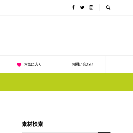
お気に入り
お問い合わせ
素材検索