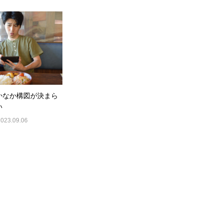
かなか構図が決まら
い
2023.09.06