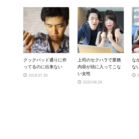
クックパッド通りに作
上司のセクハラで業務
な
ってるのに出来ない
内容が頭に入ってこな
な
い女性
2018.07.30
2020.08.28