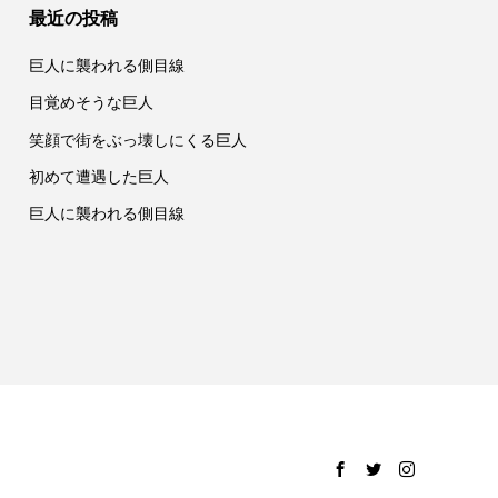
最近の投稿
巨人に襲われる側目線
目覚めそうな巨人
笑顔で街をぶっ壊しにくる巨人
初めて遭遇した巨人
巨人に襲われる側目線