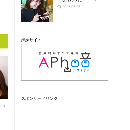
2025.05.26
姉妹サイト
スポンサードリンク
ショ