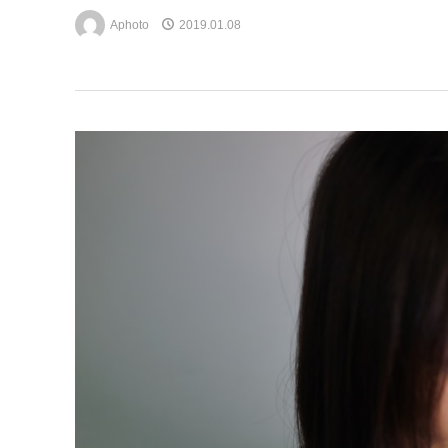
Aphoto
2019.01.08