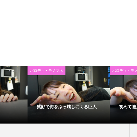
パロディ・モノマネ
パロディ・モ
笑顔で街をぶっ壊しにくる巨人
初めて遭