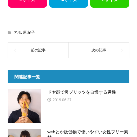
アホ
,
原 紀子
関連記事一覧
ドヤ顔で鼻プリッツを自慢する男性
2019.06.27
webとか販促物で使いやすい女性フリー素