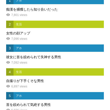
1
アホ
痴漢を捕獲したら知り合いだった
7,801 views
2
生活
女性の顔アップ
7,096 views
3
アホ
彼女に首を絞められて失神する男性
7,092 views
4
生活
自撮りが下手くそな男性
6,897 views
5
アホ
首を絞められて気絶する男性