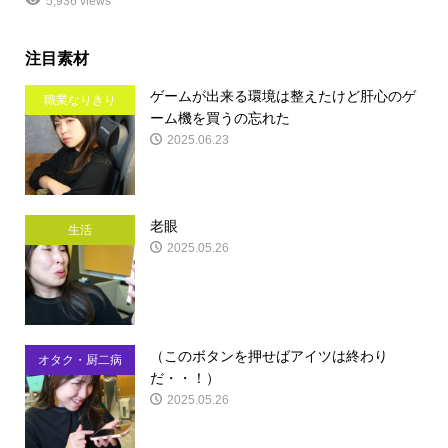
5,936 views
注目素材
ゲームが出来る環境は整えたけど肝心のゲ
職業なりきり
ーム機を買うの忘れた
2025.06.23
老眼
生活
2025.05.26
（このボタンを押せばアイツは終わり
オタク・厨二病
だ・・！）
2025.05.26