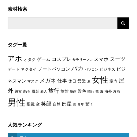
素材検索
タグ一覧
アホ
スーツ
コスプレ
スマホ
ゲーム
オタク
サラリーマン
バカ
ノートパソコン
ビジ
デート
ネクタイ
ビジネス
パソコン
女性
屋
メガネ
仕事
ネスマン
休日
営業
室内
マスク
夏
外
旅行
景色
旅館
彼女
怒る
撮影
海外
新人
映画
晴れ
森
海
漫画
男性
笑顔
部屋
驚く
眼鏡
空
自然
雲
青年
人気ランキング