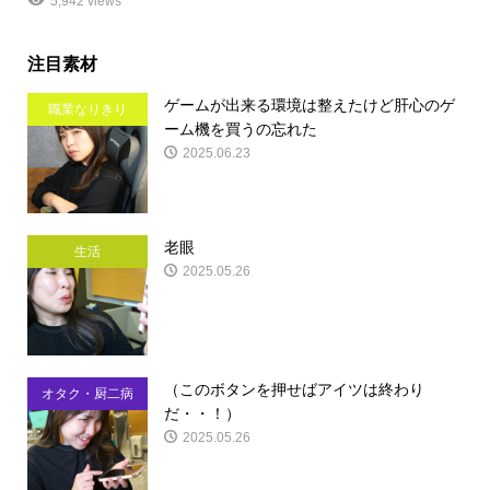
5,942 views
注目素材
ゲームが出来る環境は整えたけど肝心のゲ
職業なりきり
ーム機を買うの忘れた
2025.06.23
老眼
生活
2025.05.26
（このボタンを押せばアイツは終わり
オタク・厨二病
だ・・！）
2025.05.26