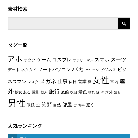
素材検索
タグ一覧
アホ
スーツ
コスプレ
スマホ
ゲーム
オタク
サラリーマン
バカ
ノートパソコン
ビジ
デート
ネクタイ
ビジネス
パソコン
女性
屋
メガネ
仕事
ネスマン
休日
営業
室内
マスク
夏
外
旅行
景色
旅館
彼女
怒る
撮影
海外
新人
映画
晴れ
森
海
漫画
男性
笑顔
部屋
驚く
眼鏡
空
自然
雲
青年
人気ランキング