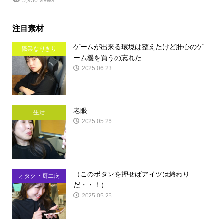
5,936 views
注目素材
ゲームが出来る環境は整えたけど肝心のゲ
職業なりきり
ーム機を買うの忘れた
2025.06.23
老眼
生活
2025.05.26
（このボタンを押せばアイツは終わり
オタク・厨二病
だ・・！）
2025.05.26