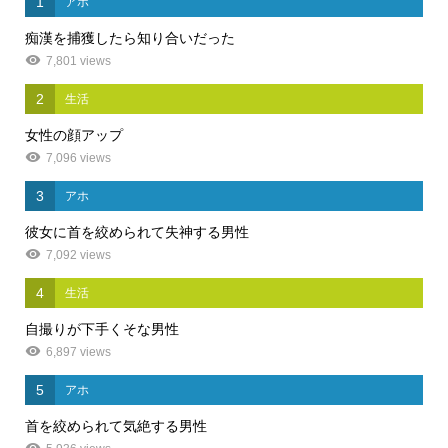
1
アホ
痴漢を捕獲したら知り合いだった
7,801 views
2
生活
女性の顔アップ
7,096 views
3
アホ
彼女に首を絞められて失神する男性
7,092 views
4
生活
自撮りが下手くそな男性
6,897 views
5
アホ
首を絞められて気絶する男性