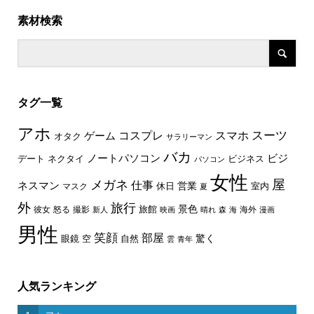
素材検索
タグ一覧
アホ
スーツ
コスプレ
スマホ
ゲーム
オタク
サラリーマン
バカ
ノートパソコン
ビジ
デート
ネクタイ
ビジネス
パソコン
女性
屋
メガネ
仕事
ネスマン
休日
営業
室内
マスク
夏
外
旅行
景色
旅館
彼女
怒る
撮影
海外
新人
映画
晴れ
森
海
漫画
男性
笑顔
部屋
驚く
眼鏡
空
自然
雲
青年
人気ランキング