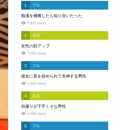
1
アホ
痴漢を捕獲したら知り合いだった
7,801 views
2
生活
女性の顔アップ
7,096 views
3
アホ
彼女に首を絞められて失神する男性
7,092 views
4
生活
自撮りが下手くそな男性
6,898 views
5
アホ