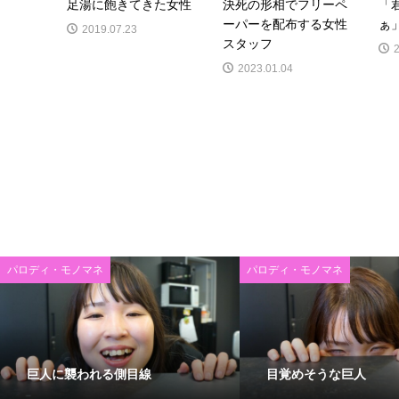
足湯に飽きてきた女性
決死の形相でフリーペ
「
ーパーを配布する女性
ぁ
2019.07.23
スタッフ
2023.01.04
パロディ・モノマネ
パロディ・モノマネ
巨人に襲われる側目線
目覚めそうな巨人