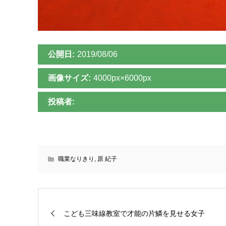
公開日:
2019/08/06
画像サイズ:
4000px×6000px
投稿者:
職業なりきり
,
原 紀子
こども三味線教室で才能の片鱗を見せる女子