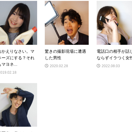
おかえりなさい。マ
驚きの撮影現場に遭遇
電話口の相手が話
ネーズにする？それ
した男性
ならずイラつく女
マヨネ...
2020.02.28
2022.08.03
2019.02.18