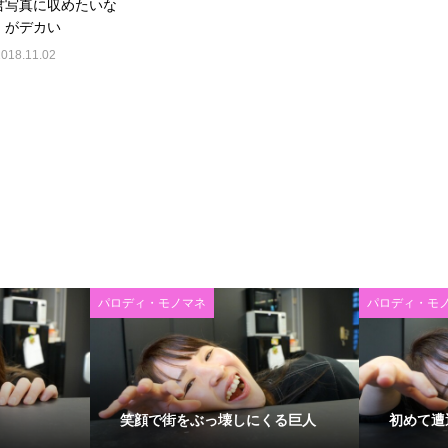
君写真に収めたいな
」がデカい
2018.11.02
パロディ・モノマネ
パロディ・モ
笑顔で街をぶっ壊しにくる巨人
初めて遭