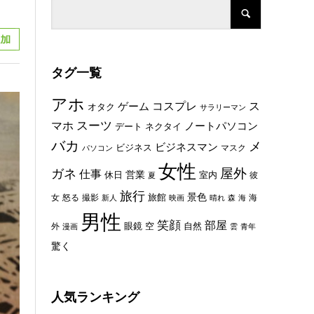
タグ一覧
アホ
コスプレ
ス
ゲーム
オタク
サラリーマン
スーツ
マホ
ノートパソコン
デート
ネクタイ
バカ
メ
ビジネスマン
ビジネス
マスク
パソコン
女性
屋外
ガネ
仕事
休日
営業
室内
彼
夏
旅行
景色
旅館
女
怒る
撮影
海
新人
映画
晴れ
森
海
男性
笑顔
部屋
眼鏡
空
外
自然
漫画
雲
青年
驚く
人気ランキング