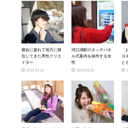
都会に疲れて地方に移
河口湖駅のタッチパネ
「
住してきた男性クリエ
ル式案内を操作する女
ヨ
イター
性
とも
2019.03.13
2019.03.26