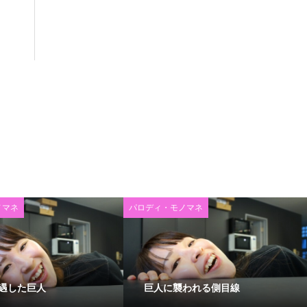
ノマネ
パロディ・モノマネ
遇した巨人
巨人に襲われる側目線