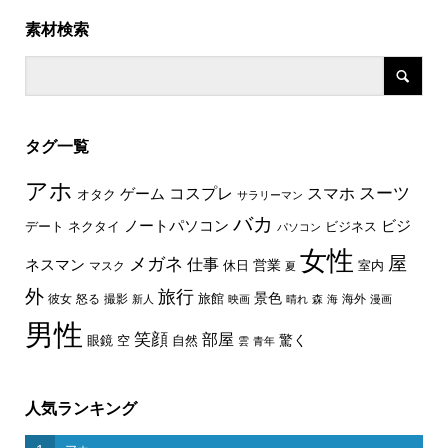
素材検索
タグ一覧
アホ
スーツ
コスプレ
スマホ
ゲーム
オタク
サラリーマン
バカ
ノートパソコン
ビジ
デート
ネクタイ
ビジネス
パソコン
女性
屋
メガネ
仕事
ネスマン
休日
営業
室内
マスク
夏
外
旅行
景色
旅館
彼女
怒る
撮影
海外
新人
映画
晴れ
森
海
漫画
男性
笑顔
部屋
驚く
眼鏡
空
自然
雲
青年
人気ランキング