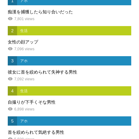
1
アホ
痴漢を捕獲したら知り合いだった
7,801 views
2
生活
女性の顔アップ
7,096 views
3
アホ
彼女に首を絞められて失神する男性
7,092 views
4
生活
自撮りが下手くそな男性
6,898 views
5
アホ
首を絞められて気絶する男性