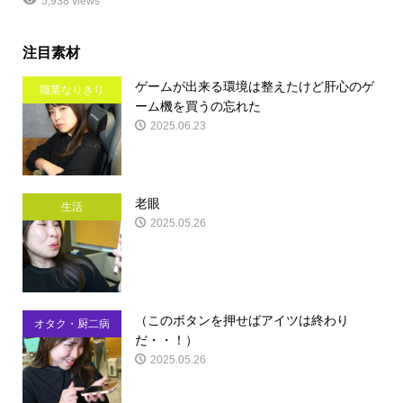
5,938 views
注目素材
ゲームが出来る環境は整えたけど肝心のゲ
職業なりきり
ーム機を買うの忘れた
2025.06.23
老眼
生活
2025.05.26
（このボタンを押せばアイツは終わり
オタク・厨二病
だ・・！）
2025.05.26