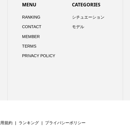
MENU
CATEGORIES
RANKING
シチュエーション
CONTACT
モデル
MEMBER
TERMS
PRIVACY POLICY
利用規約
ランキング
プライバシーポリシー