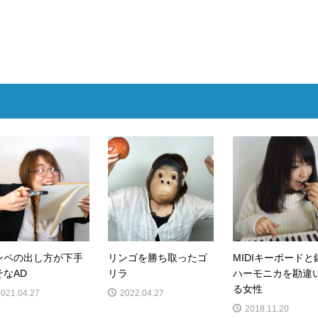
ンペの出し方が下手
リンゴを勝ち取ったゴ
MIDIキーボードと
そなAD
リラ
ハーモニカを勘違
る女性
2021.04.27
2022.04.27
2018.11.20