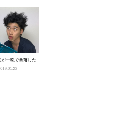
価が一晩で暴落した
2019.01.22