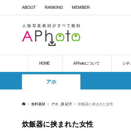
ABOUT
RANKING
MEMBER
HOME
APhotoについて
シチ
アホ
無料素材
アホ
,
原 紀子
炊飯器に挟まれた女性
炊飯器に挟まれた女性