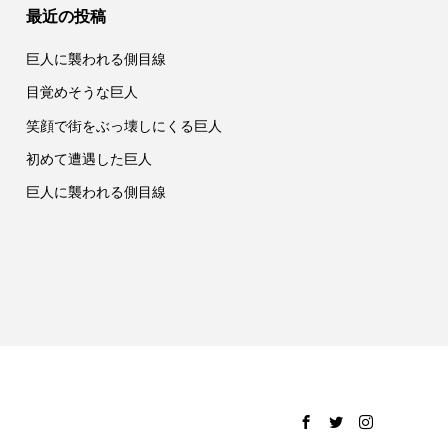
最近の投稿
巨人に襲われる側目線
目覚めそうな巨人
笑顔で街をぶっ壊しにくる巨人
初めて遭遇した巨人
巨人に襲われる側目線