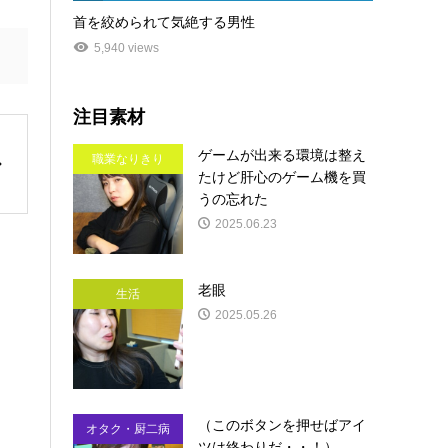
首を絞められて気絶する男性
5,940 views
注目素材
ゲームが出来る環境は整え
職業なりきり
たけど肝心のゲーム機を買
うの忘れた
2025.06.23
老眼
生活
2025.05.26
（このボタンを押せばアイ
オタク・厨二病
ツは終わりだ・・！）