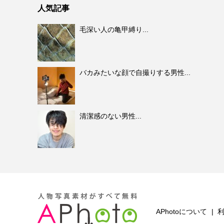
人気記事
毛深い人の亀甲縛り...
バカみたいな顔で自撮りする男性...
清潔感のない男性...
APhotoについて