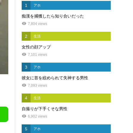
1
アホ
痴漢を捕獲したら知り合いだった
7,804 views
2
生活
女性の顔アップ
7,101 views
3
アホ
彼女に首を絞められて失神する男性
7,093 views
4
生活
自撮りが下手くそな男性
6,902 views
5
アホ