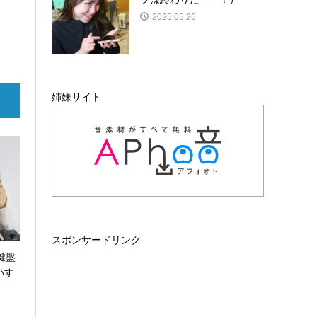
2025.05.26
姉妹サイト
スポンサードリンク
鍵盤
いす