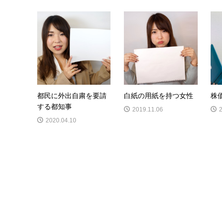
都民に外出自粛を要請
白紙の用紙を持つ女性
株
する都知事
2019.11.06
2020.04.10