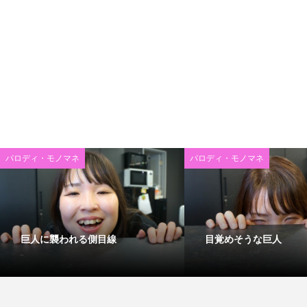
パロディ・モノマネ
パロディ・モノマネ
巨人に襲われる側目線
目覚めそうな巨人