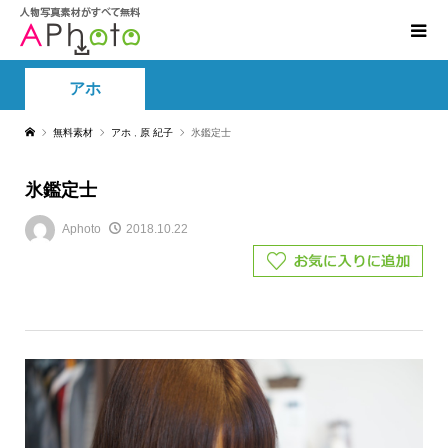
アホ
無料素材
アホ
,
原 紀子
氷鑑定士
氷鑑定士
Aphoto
2018.10.22