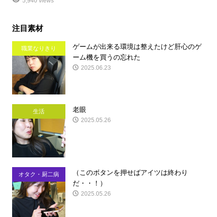
5,940 views
注目素材
ゲームが出来る環境は整えたけど肝心のゲ
職業なりきり
ーム機を買うの忘れた
2025.06.23
老眼
生活
2025.05.26
（このボタンを押せばアイツは終わり
オタク・厨二病
だ・・！）
2025.05.26