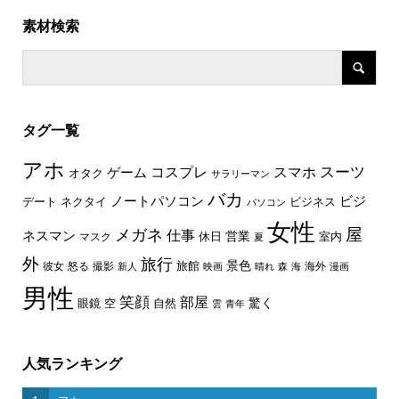
素材検索
タグ一覧
アホ
スーツ
コスプレ
スマホ
ゲーム
オタク
サラリーマン
バカ
ノートパソコン
ビジ
デート
ネクタイ
ビジネス
パソコン
女性
屋
メガネ
仕事
ネスマン
休日
営業
室内
マスク
夏
外
旅行
景色
旅館
彼女
怒る
撮影
海外
新人
映画
晴れ
森
海
漫画
男性
笑顔
部屋
驚く
眼鏡
空
自然
雲
青年
人気ランキング