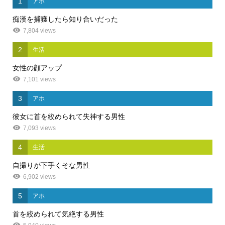
1
アホ
痴漢を捕獲したら知り合いだった
7,804 views
2
生活
女性の顔アップ
7,101 views
3
アホ
彼女に首を絞められて失神する男性
7,093 views
4
生活
自撮りが下手くそな男性
6,902 views
5
アホ
首を絞められて気絶する男性