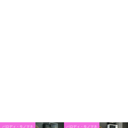
パロディ・モノマネ
パロディ・モノマネ