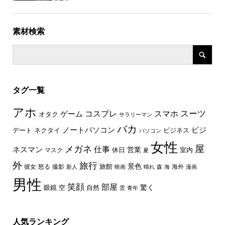
素材検索
タグ一覧
アホ
スーツ
コスプレ
スマホ
ゲーム
オタク
サラリーマン
バカ
ノートパソコン
ビジ
デート
ネクタイ
ビジネス
パソコン
女性
屋
メガネ
仕事
ネスマン
休日
営業
室内
マスク
夏
外
旅行
景色
旅館
彼女
怒る
撮影
海外
新人
映画
晴れ
森
海
漫画
男性
笑顔
部屋
驚く
眼鏡
空
自然
雲
青年
人気ランキング