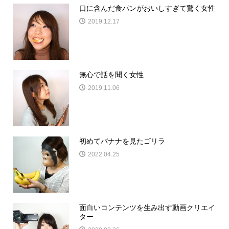
口に含んだ食パンがおいしすぎて驚く女性
2019.12.17
無心で話を聞く女性
2019.11.06
初めてバナナを見たゴリラ
2022.04.25
面白いコンテンツを生み出す動画クリエイ
ター