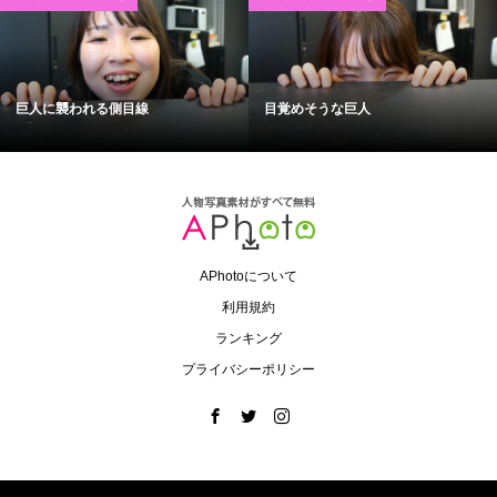
巨人に襲われる側目線
目覚めそうな巨人
APhotoについて
利用規約
ランキング
プライバシーポリシー