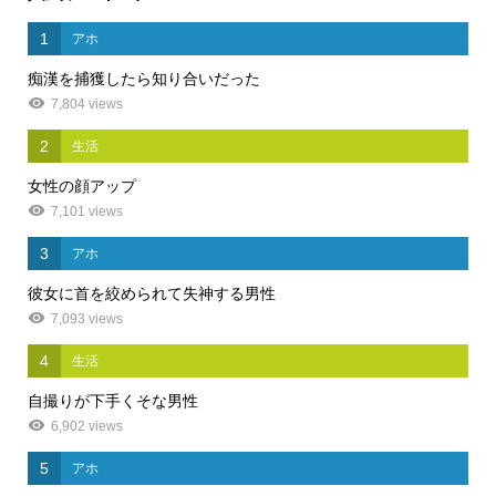
1
アホ
痴漢を捕獲したら知り合いだった
7,804 views
2
生活
女性の顔アップ
7,101 views
3
アホ
彼女に首を絞められて失神する男性
7,093 views
4
生活
自撮りが下手くそな男性
6,902 views
5
アホ