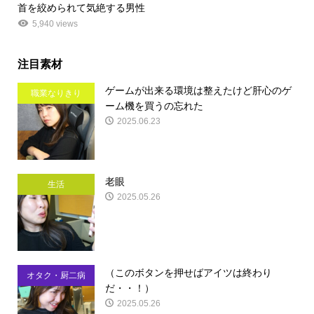
首を絞められて気絶する男性
5,940 views
注目素材
ゲームが出来る環境は整えたけど肝心のゲ
職業なりきり
ーム機を買うの忘れた
2025.06.23
老眼
生活
2025.05.26
（このボタンを押せばアイツは終わり
オタク・厨二病
だ・・！）
2025.05.26