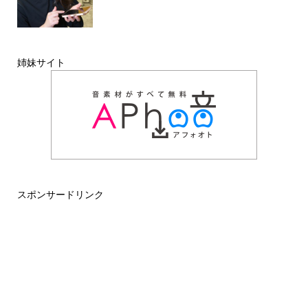
姉妹サイト
スポンサードリンク