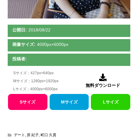
公開日:
2018/08/22
画像サイズ:
4000px×6000px
投稿者:
Sサイズ：427px×640px

Mサイズ：1280px×1920px
無料ダウンロード
Lサイズ：4000px×6000px
Sサイズ
Mサイズ
Lサイズ
デート
,
原 紀子
,
町口 久貴