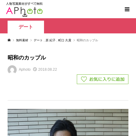
デート
無料素材
デート
,
原 紀子
,
町口 久貴
昭和のカップル
昭和のカップル
Aphoto
2018.08.22