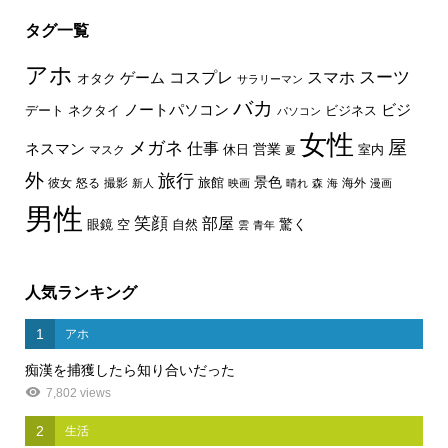
タグ一覧
アホ
スーツ
コスプレ
スマホ
ゲーム
オタク
サラリーマン
バカ
ノートパソコン
ビジ
デート
ネクタイ
ビジネス
パソコン
女性
屋
メガネ
仕事
ネスマン
休日
営業
室内
マスク
夏
外
旅行
景色
旅館
彼女
怒る
撮影
海外
新人
映画
晴れ
森
海
漫画
男性
笑顔
部屋
驚く
眼鏡
空
自然
雲
青年
人気ランキング
1
アホ
痴漢を捕獲したら知り合いだった
7,802 views
2
生活