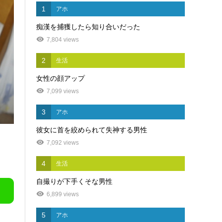
1
アホ
痴漢を捕獲したら知り合いだった
7,804 views
2
生活
女性の顔アップ
7,099 views
3
アホ
彼女に首を絞められて失神する男性
7,092 views
4
生活
自撮りが下手くそな男性
6,899 views
5
アホ