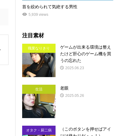
首を絞められて気絶する男性
5,939 views
注目素材
ゲームが出来る環境は整え
職業なりきり
たけど肝心のゲーム機を買
うの忘れた
2025.06.23
老眼
生活
2025.05.26
（このボタンを押せばアイ
オタク・厨二病
ツは終わりだ・・！）