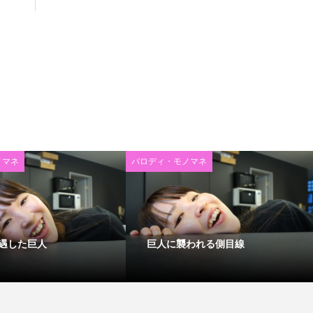
ノマネ
パロディ・モノマネ
遇した巨人
巨人に襲われる側目線