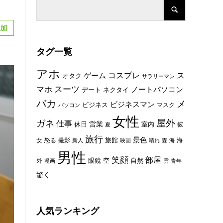
タグ一覧
アホ
コスプレ
ス
ゲーム
オタク
サラリーマン
スーツ
マホ
ノートパソコン
デート
ネクタイ
バカ
メ
ビジネスマン
ビジネス
マスク
パソコン
女性
屋外
ガネ
仕事
休日
営業
室内
彼
夏
旅行
景色
旅館
女
怒る
撮影
海
新人
映画
晴れ
森
海
男性
笑顔
部屋
眼鏡
空
外
自然
漫画
雲
青年
驚く
人気ランキング