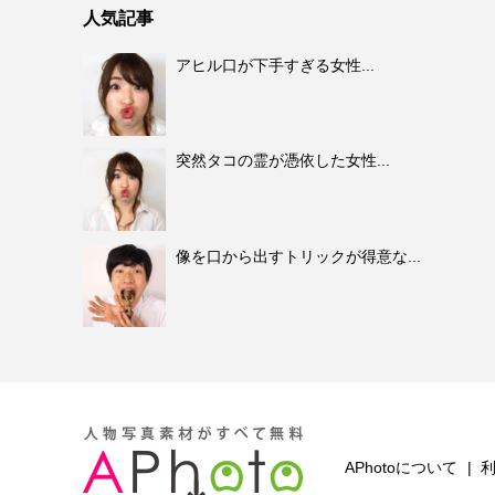
人気記事
アヒル口が下手すぎる女性...
突然タコの霊が憑依した女性...
像を口から出すトリックが得意な...
APhotoについて