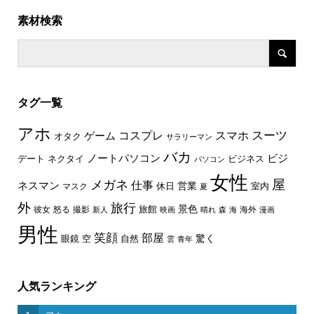
素材検索
タグ一覧
アホ
スーツ
コスプレ
スマホ
ゲーム
オタク
サラリーマン
バカ
ノートパソコン
ビジ
デート
ネクタイ
ビジネス
パソコン
女性
屋
メガネ
仕事
ネスマン
休日
営業
室内
マスク
夏
外
旅行
景色
旅館
彼女
怒る
撮影
海外
新人
映画
晴れ
森
海
漫画
男性
笑顔
部屋
驚く
眼鏡
空
自然
雲
青年
人気ランキング