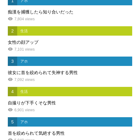
1
アホ
痴漢を捕獲したら知り合いだった
7,804 views
2
生活
女性の顔アップ
7,101 views
3
アホ
彼女に首を絞められて失神する男性
7,092 views
4
生活
自撮りが下手くそな男性
6,901 views
5
アホ
首を絞められて気絶する男性