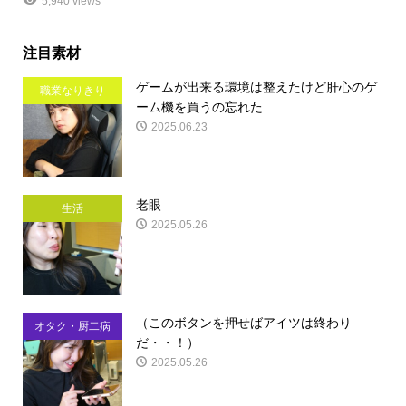
5,940 views
注目素材
ゲームが出来る環境は整えたけど肝心のゲ
職業なりきり
ーム機を買うの忘れた
2025.06.23
老眼
生活
2025.05.26
（このボタンを押せばアイツは終わり
オタク・厨二病
だ・・！）
2025.05.26