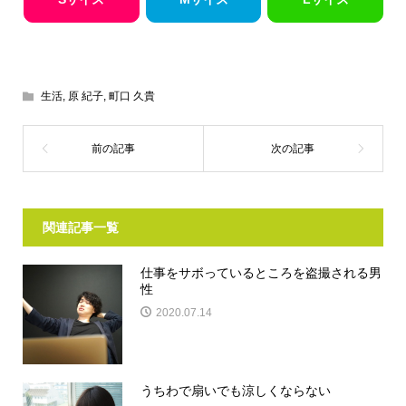
生活
,
原 紀子
,
町口 久貴
関連記事一覧
仕事をサボっているところを盗撮される男
性
2020.07.14
うちわで扇いでも涼しくならない