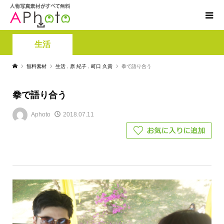
生活
無料素材
生活
,
原 紀子
,
町口 久貴
拳で語り合う
拳で語り合う
Aphoto
2018.07.11