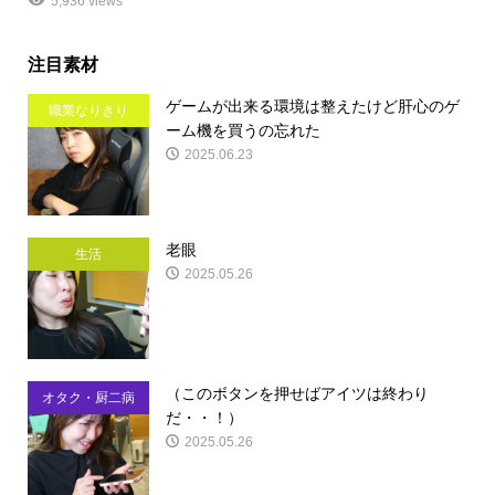
5,936 views
注目素材
ゲームが出来る環境は整えたけど肝心のゲ
職業なりきり
ーム機を買うの忘れた
2025.06.23
老眼
生活
2025.05.26
（このボタンを押せばアイツは終わり
オタク・厨二病
だ・・！）
2025.05.26