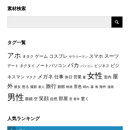
素材検索
タグ一覧
アホ
スーツ
コスプレ
スマホ
ゲーム
オタク
サラリーマン
バカ
ノートパソコン
ビジ
デート
ネクタイ
ビジネス
パソコン
女性
屋
メガネ
仕事
ネスマン
休日
営業
室内
マスク
夏
外
旅行
景色
旅館
彼女
怒る
撮影
海外
新人
映画
晴れ
森
海
漫画
男性
笑顔
部屋
驚く
眼鏡
空
自然
雲
青年
人気ランキング