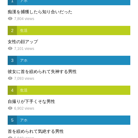
1
アホ
痴漢を捕獲したら知り合いだった
7,804 views
2
生活
女性の顔アップ
7,101 views
3
アホ
彼女に首を絞められて失神する男性
7,093 views
4
生活
自撮りが下手くそな男性
6,902 views
5
アホ
首を絞められて気絶する男性