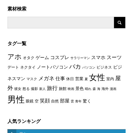
素材検索
タグ一覧
アホ
スーツ
コスプレ
スマホ
ゲーム
オタク
サラリーマン
バカ
ノートパソコン
ビジ
デート
ネクタイ
ビジネス
パソコン
女性
屋
メガネ
仕事
ネスマン
休日
営業
室内
マスク
夏
外
旅行
景色
旅館
彼女
怒る
撮影
海外
新人
映画
晴れ
森
海
漫画
男性
笑顔
部屋
驚く
眼鏡
空
自然
雲
青年
人気ランキング