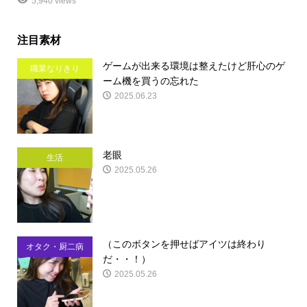
5,940 views
注目素材
ゲームが出来る環境は整えたけど肝心のゲ
職業なりきり
ーム機を買うの忘れた
2025.06.23
老眼
生活
2025.05.26
（このボタンを押せばアイツは終わり
オタク・厨二病
だ・・！）
2025.05.26