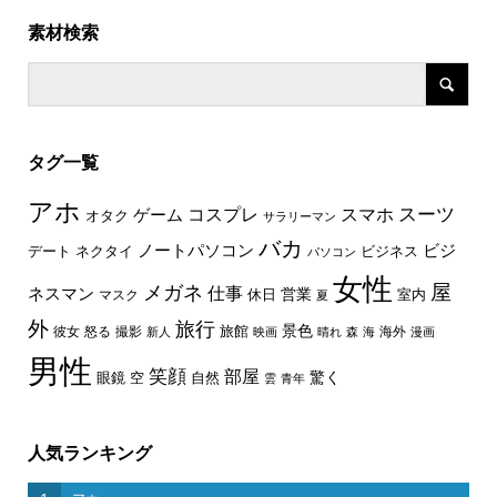
素材検索
タグ一覧
アホ
スーツ
コスプレ
スマホ
ゲーム
オタク
サラリーマン
バカ
ノートパソコン
ビジ
デート
ネクタイ
ビジネス
パソコン
女性
屋
メガネ
仕事
ネスマン
休日
営業
室内
マスク
夏
外
旅行
景色
旅館
彼女
怒る
撮影
海外
新人
映画
晴れ
森
海
漫画
男性
笑顔
部屋
驚く
眼鏡
空
自然
雲
青年
人気ランキング