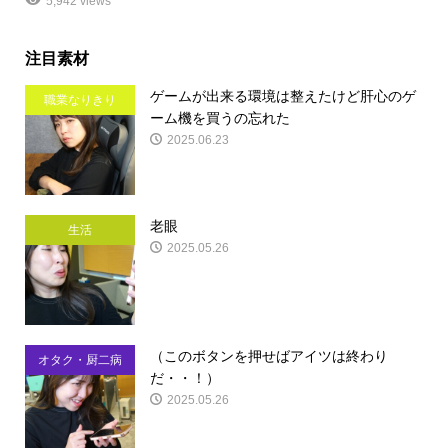
5,942 views
注目素材
ゲームが出来る環境は整えたけど肝心のゲ
職業なりきり
ーム機を買うの忘れた
2025.06.23
老眼
生活
2025.05.26
（このボタンを押せばアイツは終わり
オタク・厨二病
だ・・！）
2025.05.26