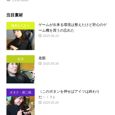
5,938 views
注目素材
ゲームが出来る環境は整えたけど肝心のゲ
職業なりきり
ーム機を買うの忘れた
2025.06.23
老眼
生活
2025.05.26
（このボタンを押せばアイツは終わり
オタク・厨二病
だ・・！）
2025.05.26