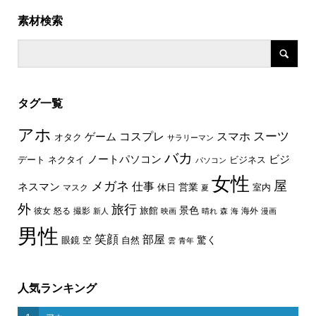
素材検索
タグ一覧
アホ
スーツ
コスプレ
スマホ
ゲーム
オタク
サラリーマン
バカ
ノートパソコン
ビジ
デート
ネクタイ
ビジネス
パソコン
女性
屋
メガネ
仕事
ネスマン
休日
営業
室内
マスク
夏
外
旅行
景色
旅館
彼女
怒る
撮影
海外
新人
映画
晴れ
森
海
漫画
男性
笑顔
部屋
驚く
眼鏡
空
自然
雲
青年
人気ランキング