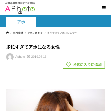
アホ
無料素材
アホ
,
原 紀子
多忙すぎてアホになる女性
多忙すぎてアホになる女性
Aphoto
2019.08.16