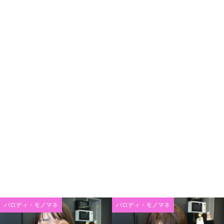
パロディ・モノマネ
パロディ・モノマネ