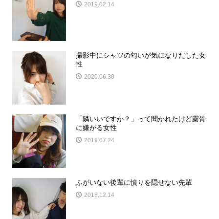
2019.02.14
撮影中にシャツの匂いが気になりだした女
性
2020.06.30
「隣いいですか？」って聞かれたけど露骨
に嫌がる女性
2019.07.24
ふがいない後輩に憤りを隠せない先輩
2018.12.14