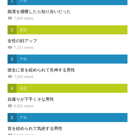
1
アホ
痴漢を捕獲したら知り合いだった
7,804 views
2
生活
女性の顔アップ
7,101 views
3
アホ
彼女に首を絞められて失神する男性
7,093 views
4
生活
自撮りが下手くそな男性
6,901 views
5
アホ
首を絞められて気絶する男性