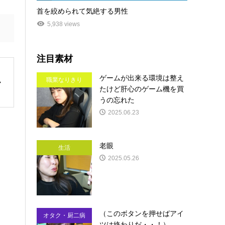
首を絞められて気絶する男性
5,938 views
注目素材
ゲームが出来る環境は整え
職業なりきり
たけど肝心のゲーム機を買
うの忘れた
2025.06.23
老眼
生活
2025.05.26
（このボタンを押せばアイ
オタク・厨二病
ツは終わりだ・・！）