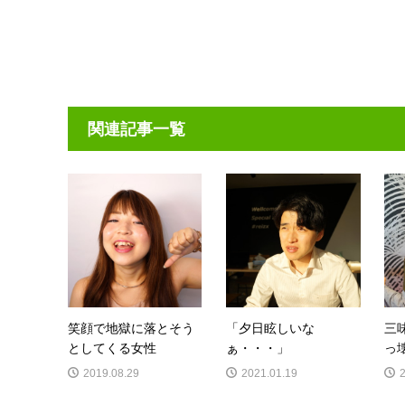
関連記事一覧
笑顔で地獄に落とそう
「夕日眩しいな
三
としてくる女性
ぁ・・・」
っ
2019.08.29
2021.01.19