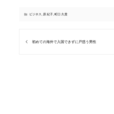
ビジネス
,
原 紀子
,
町口 久貴
初めての海外で入国できずに戸惑う男性