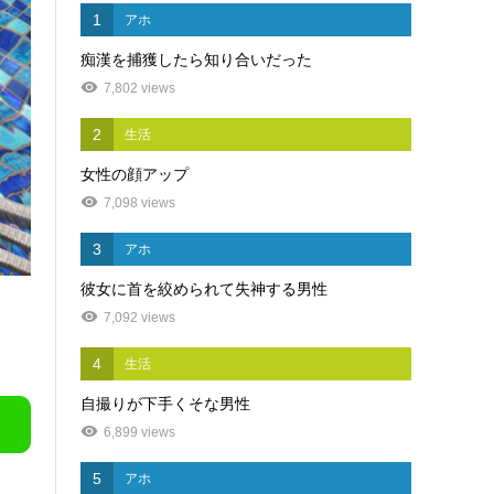
1
アホ
痴漢を捕獲したら知り合いだった
7,802 views
2
生活
女性の顔アップ
7,098 views
3
アホ
彼女に首を絞められて失神する男性
7,092 views
4
生活
自撮りが下手くそな男性
6,899 views
5
アホ