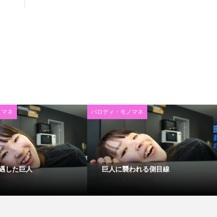
ノマネ
パロディ・モノマネ
遇した巨人
巨人に襲われる側目線