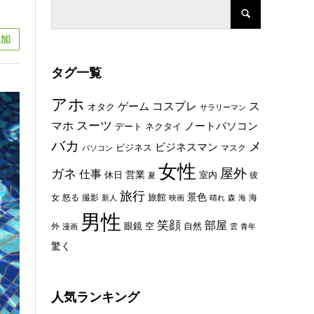
タグ一覧
アホ
コスプレ
ス
ゲーム
オタク
サラリーマン
スーツ
マホ
ノートパソコン
デート
ネクタイ
バカ
メ
ビジネスマン
ビジネス
マスク
パソコン
女性
屋外
ガネ
仕事
休日
営業
室内
彼
夏
旅行
景色
旅館
女
怒る
撮影
海
新人
映画
晴れ
森
海
男性
笑顔
部屋
眼鏡
空
外
自然
漫画
雲
青年
驚く
人気ランキング