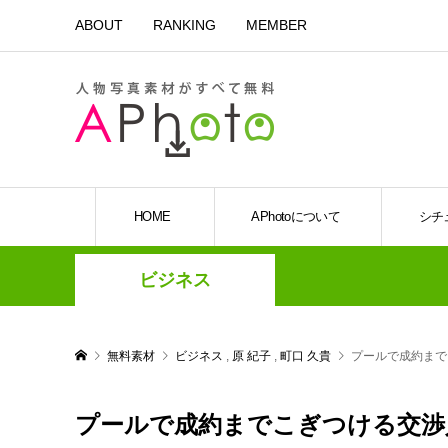
ABOUT
RANKING
MEMBER
HOME
APhotoについて
シチ
ビジネス
無料素材
ビジネス
,
原 紀子
,
町口 久貴
プールで成約まで
プールで成約までこぎつける交渉