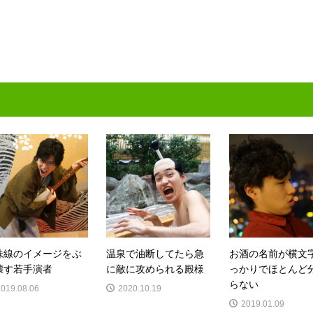
味線のイメージをぶ
温泉で油断してたら急
お酒の名前が横文
壊す若手演者
に敵に攻められる殿様
っかりでほとんど
らない
2019.08.06
2020.10.19
2019.01.09