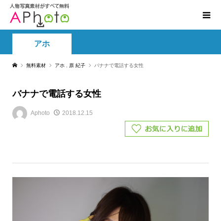
アホ
無料素材
アホ
,
原 紀子
バナナで電話する女性
バナナで電話する女性
Aphoto
2018.12.15