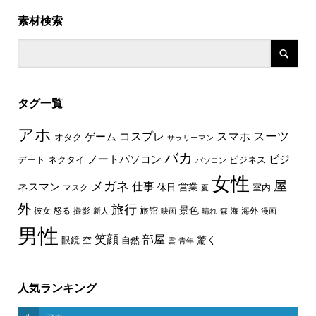
素材検索
タグ一覧
アホ
スーツ
コスプレ
スマホ
ゲーム
オタク
サラリーマン
バカ
ノートパソコン
ビジ
デート
ネクタイ
ビジネス
パソコン
女性
屋
メガネ
仕事
ネスマン
休日
営業
室内
マスク
夏
外
旅行
景色
旅館
彼女
怒る
撮影
海外
新人
映画
晴れ
森
海
漫画
男性
笑顔
部屋
驚く
眼鏡
空
自然
雲
青年
人気ランキング