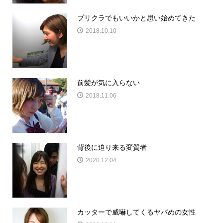
プリクラでもいいかと思い始めてきた
2018.10.10
前髪が気に入らない
2018.11.06
背後に迫り来る変質者
2020.12.04
カッターで威嚇してくるヤバめの女性