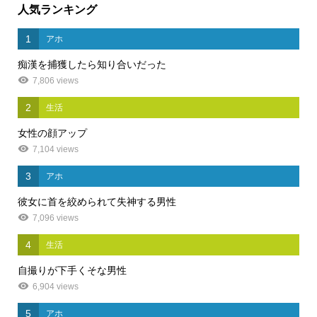
人気ランキング
1
アホ
痴漢を捕獲したら知り合いだった
7,806 views
2
生活
女性の顔アップ
7,104 views
3
アホ
彼女に首を絞められて失神する男性
7,096 views
4
生活
自撮りが下手くそな男性
6,904 views
5
アホ