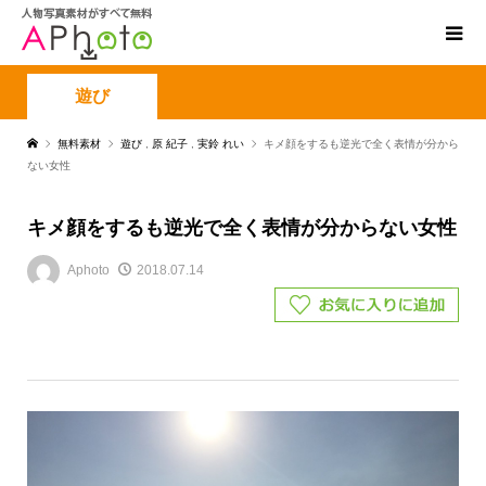
遊び
無料素材
遊び
,
原 紀子
,
実鈴 れい
キメ顔をするも逆光で全く表情が分から
ない女性
キメ顔をするも逆光で全く表情が分からない女性
Aphoto
2018.07.14