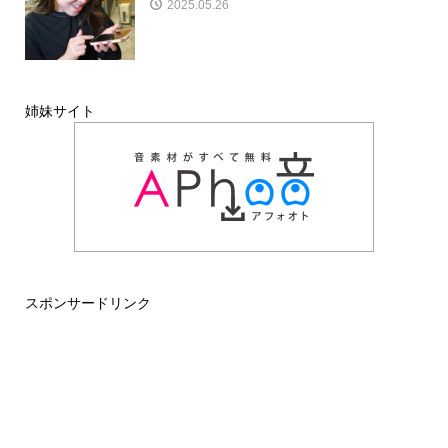
2025.05.26
姉妹サイト
スポンサードリンク