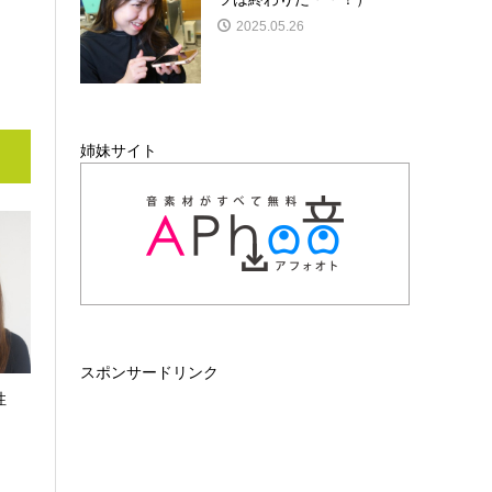
2025.05.26
姉妹サイト
スポンサードリンク
性