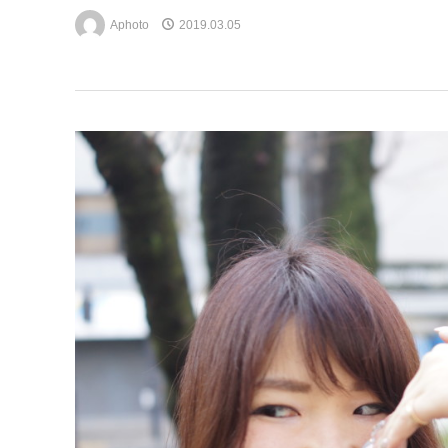
Aphoto
2019.03.05