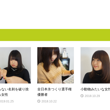
らない名刺を破り捨
全日本氷つくり選手権
小動物みたいな女
る女性
優勝者
2018.10.29
2019.01.25
2018.10.22