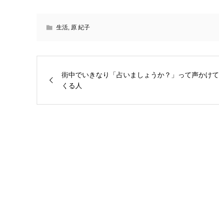
生活
,
原 紀子
街中でいきなり「占いましょうか？」って声かけて
くる人