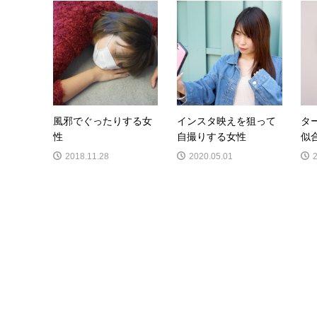
風邪でぐったりする女
インスタ映えを狙って
タ
性
自撮りする女性
似
2018.11.28
2020.05.01