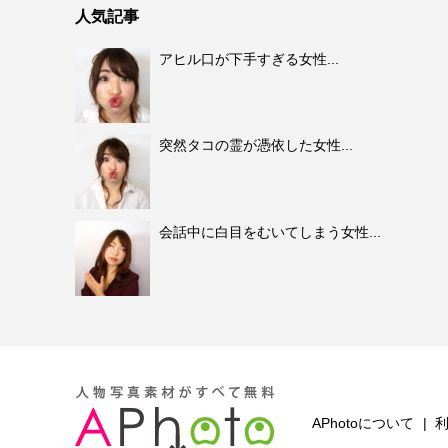
人気記事
アヒル口が下手すぎる女性...
突然タコの霊が憑依した女性...
会話中に白目をむいてしまう女性...
APhotoについて