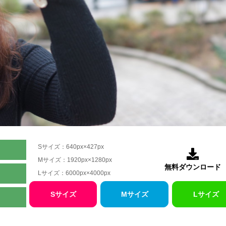
Sサイズ：640px×427px

Mサイズ：1920px×1280px
無料ダウンロード
Lサイズ：6000px×4000px
Sサイズ
Mサイズ
Lサイズ