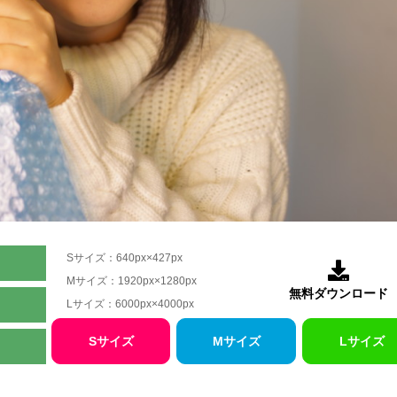
Sサイズ：640px×427px

Mサイズ：1920px×1280px
無料ダウンロード
Lサイズ：6000px×4000px
Sサイズ
Mサイズ
Lサイズ