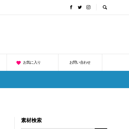
お気に入り
お問い合わせ
素材検索