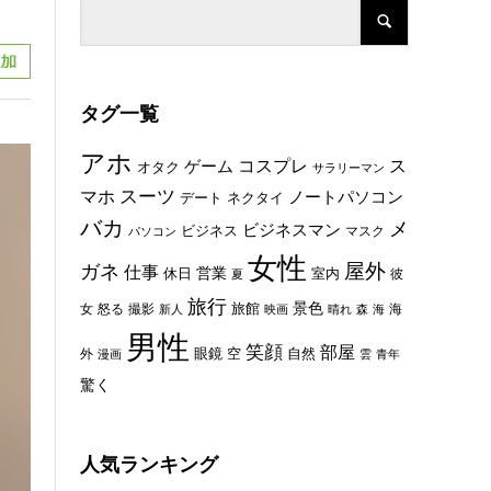
タグ一覧
アホ
コスプレ
ス
ゲーム
オタク
サラリーマン
スーツ
マホ
ノートパソコン
デート
ネクタイ
バカ
メ
ビジネスマン
ビジネス
マスク
パソコン
女性
屋外
ガネ
仕事
休日
営業
室内
彼
夏
旅行
景色
旅館
女
怒る
撮影
海
新人
映画
晴れ
森
海
男性
笑顔
部屋
眼鏡
空
外
自然
漫画
雲
青年
驚く
人気ランキング