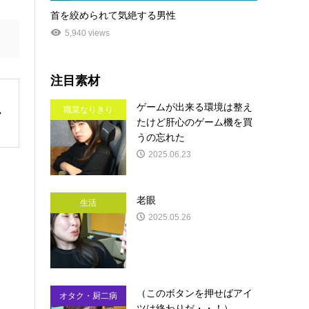
首を絞められて気絶する男性
5,940 views
注目素材
ゲームが出来る環境は整え
職業なりきり
たけど肝心のゲーム機を買
うの忘れた
2025.06.23
老眼
生活
2025.05.26
（このボタンを押せばアイ
オタク・厨二病
ツは終わりだ・・！）