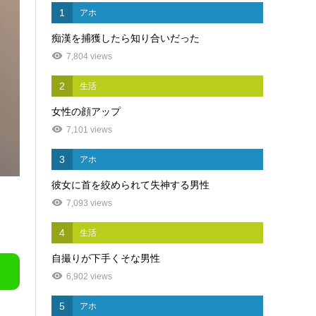
1
アホ
痴漢を捕獲したら知り合いだった
7,804 views
2
生活
女性の顔アップ
7,101 views
3
アホ
彼女に首を絞められて失神する男性
7,093 views
4
生活
自撮りが下手くそな男性
6,902 views
5
アホ