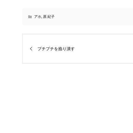
アホ
,
原 紀子
プチプチを捻り潰す