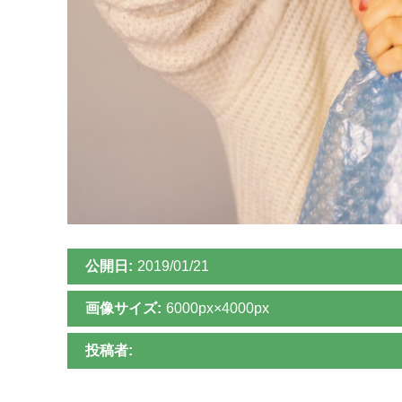
公開日:
2019/01/21
画像サイズ:
6000px×4000px
投稿者: