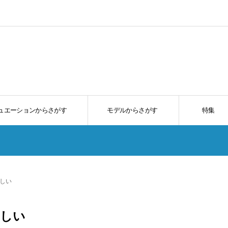
ュエーションからさがす
モデルからさがす
特集
しい
しい