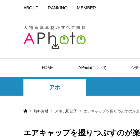
ABOUT
RANKING
MEMBER
HOME
APhotoについて
シチ
アホ
無料素材
アホ
,
原 紀子
エアキャップを握りつぶすのが楽
エアキャップを握りつぶすのが楽