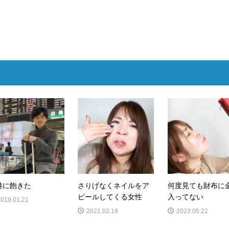
港に飽きた
さりげなくネイルをア
何度見ても財布に
ピールしてくる女性
入ってない
2019.01.21
2021.02.18
2023.05.22