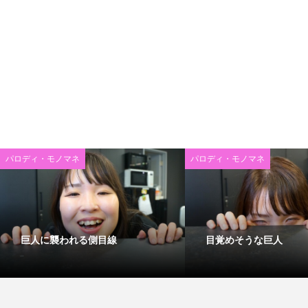
パロディ・モノマネ
パロディ・モノマネ
巨人に襲われる側目線
目覚めそうな巨人