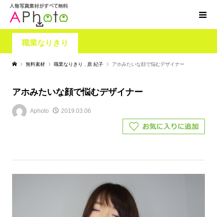
職業なりきり
無料素材
職業なりきり
,
原 紀子
アホみたいな顔で悩むデザイナー
アホみたいな顔で悩むデザイナー
Aphoto
2019.03.06