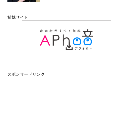
姉妹サイト
スポンサードリンク