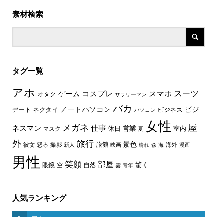
素材検索
タグ一覧
アホ
スーツ
コスプレ
スマホ
ゲーム
オタク
サラリーマン
バカ
ノートパソコン
ビジ
デート
ネクタイ
ビジネス
パソコン
女性
屋
メガネ
仕事
ネスマン
休日
営業
室内
マスク
夏
外
旅行
景色
旅館
彼女
怒る
撮影
海外
新人
映画
晴れ
森
海
漫画
男性
笑顔
部屋
驚く
眼鏡
空
自然
雲
青年
人気ランキング