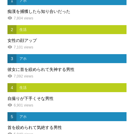
1
アホ
痴漢を捕獲したら知り合いだった
7,804 views
2
生活
女性の顔アップ
7,101 views
3
アホ
彼女に首を絞められて失神する男性
7,092 views
4
生活
自撮りが下手くそな男性
6,901 views
5
アホ
首を絞められて気絶する男性