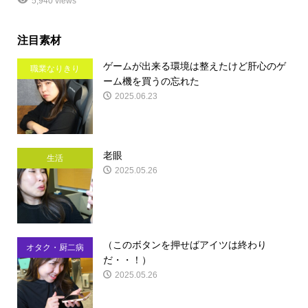
5,940 views
注目素材
ゲームが出来る環境は整えたけど肝心のゲ
職業なりきり
ーム機を買うの忘れた
2025.06.23
老眼
生活
2025.05.26
（このボタンを押せばアイツは終わり
オタク・厨二病
だ・・！）
2025.05.26