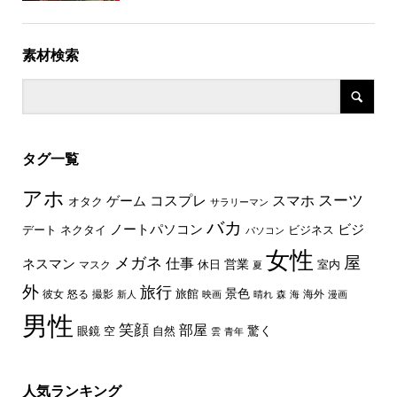
素材検索
タグ一覧
アホ
スーツ
コスプレ
スマホ
ゲーム
オタク
サラリーマン
バカ
ノートパソコン
ビジ
デート
ネクタイ
ビジネス
パソコン
女性
屋
メガネ
仕事
ネスマン
休日
営業
室内
マスク
夏
外
旅行
景色
旅館
彼女
怒る
撮影
海外
新人
映画
晴れ
森
海
漫画
男性
笑顔
部屋
驚く
眼鏡
空
自然
雲
青年
人気ランキング