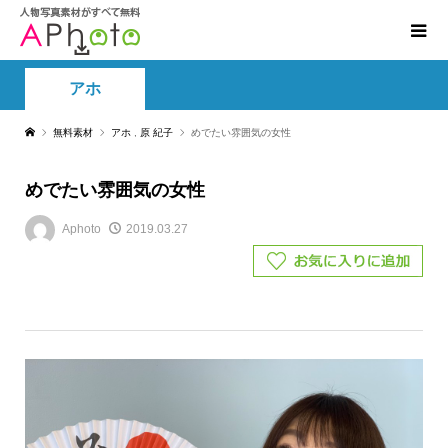
アホ
無料素材
アホ
,
原 紀子
めでたい雰囲気の女性
めでたい雰囲気の女性
Aphoto
2019.03.27