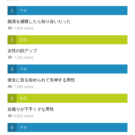
1
アホ
痴漢を捕獲したら知り合いだった
7,804 views
2
生活
女性の顔アップ
7,102 views
3
アホ
彼女に首を絞められて失神する男性
7,093 views
4
生活
自撮りが下手くそな男性
6,902 views
5
アホ