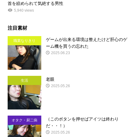
首を絞められて気絶する男性
5,940 views
注目素材
ゲームが出来る環境は整えたけど肝心のゲ
職業なりきり
ーム機を買うの忘れた
2025.06.23
老眼
生活
2025.05.26
（このボタンを押せばアイツは終わり
オタク・厨二病
だ・・！）
2025.05.26