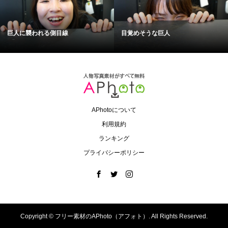
巨人に襲われる側目線
目覚めそうな巨人
APhotoについて
利用規約
ランキング
プライバシーポリシー
Copyright ©
フリー素材のAPhoto（アフォト）. All Rights Reserved.