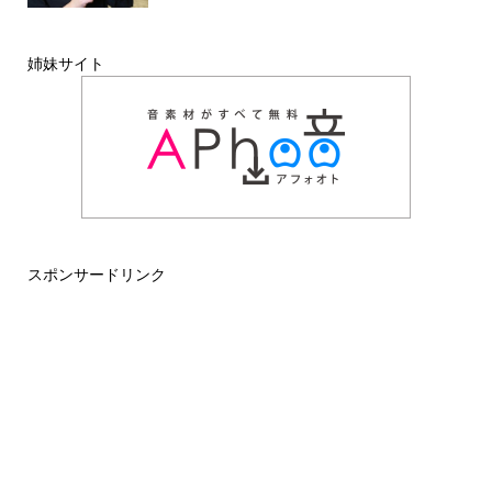
姉妹サイト
スポンサードリンク