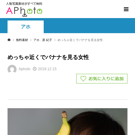
アホ
無料素材
アホ
,
原 紀子
めっちゃ近くでバナナを見る女性
めっちゃ近くでバナナを見る女性
Aphoto
2018.12.15