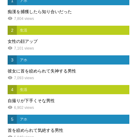
1
アホ
痴漢を捕獲したら知り合いだった
7,804 views
2
生活
女性の顔アップ
7,101 views
3
アホ
彼女に首を絞められて失神する男性
7,093 views
4
生活
自撮りが下手くそな男性
6,902 views
5
アホ
首を絞められて気絶する男性