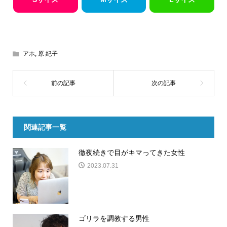
アホ
,
原 紀子
関連記事一覧
徹夜続きで目がキマってきた女性
2023.07.31
ゴリラを調教する男性