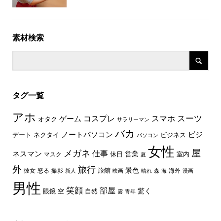
素材検索
タグ一覧
アホ
スーツ
コスプレ
スマホ
ゲーム
オタク
サラリーマン
バカ
ノートパソコン
ビジ
デート
ネクタイ
ビジネス
パソコン
女性
屋
メガネ
仕事
ネスマン
休日
営業
室内
マスク
夏
外
旅行
景色
旅館
彼女
怒る
撮影
海外
新人
映画
晴れ
森
海
漫画
男性
笑顔
部屋
驚く
眼鏡
空
自然
雲
青年