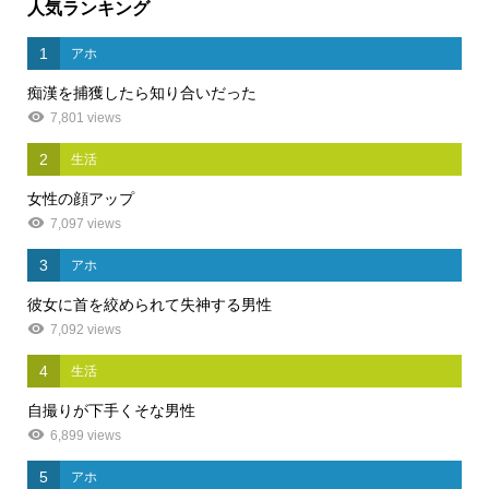
人気ランキング
1
アホ
痴漢を捕獲したら知り合いだった
7,801 views
2
生活
女性の顔アップ
7,097 views
3
アホ
彼女に首を絞められて失神する男性
7,092 views
4
生活
自撮りが下手くそな男性
6,899 views
5
アホ