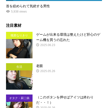
首を絞められて気絶する男性
5,938 views
注目素材
ゲームが出来る環境は整えたけど肝心のゲ
職業なりきり
ーム機を買うの忘れた
2025.06.23
老眼
生活
2025.05.26
（このボタンを押せばアイツは終わり
オタク・厨二病
だ・・！）
2025.05.26