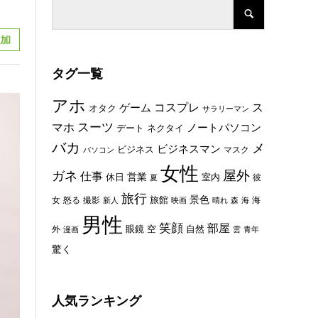
タグ一覧
アホ
コスプレ
ス
ゲーム
オタク
サラリーマン
スーツ
マホ
ノートパソコン
デート
ネクタイ
バカ
メ
ビジネスマン
ビジネス
マスク
パソコン
女性
屋外
ガネ
仕事
休日
営業
室内
彼
夏
旅行
景色
旅館
女
怒る
撮影
海
新人
映画
晴れ
森
海
男性
笑顔
部屋
眼鏡
空
外
自然
漫画
雲
青年
驚く
人気ランキング