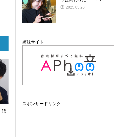
2025.05.26
姉妹サイト
スポンサードリンク
く語