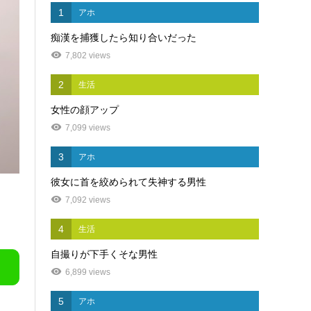
1
アホ
痴漢を捕獲したら知り合いだった
7,802 views
2
生活
女性の顔アップ
7,099 views
3
アホ
彼女に首を絞められて失神する男性
7,092 views
4
生活
自撮りが下手くそな男性
6,899 views
5
アホ