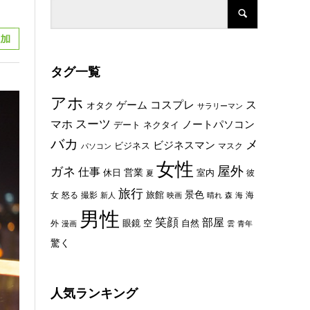
タグ一覧
アホ
コスプレ
ス
ゲーム
オタク
サラリーマン
スーツ
マホ
ノートパソコン
デート
ネクタイ
バカ
メ
ビジネスマン
ビジネス
マスク
パソコン
女性
屋外
ガネ
仕事
休日
営業
室内
彼
夏
旅行
景色
旅館
女
怒る
撮影
海
新人
映画
晴れ
森
海
男性
笑顔
部屋
眼鏡
空
外
自然
漫画
雲
青年
驚く
人気ランキング