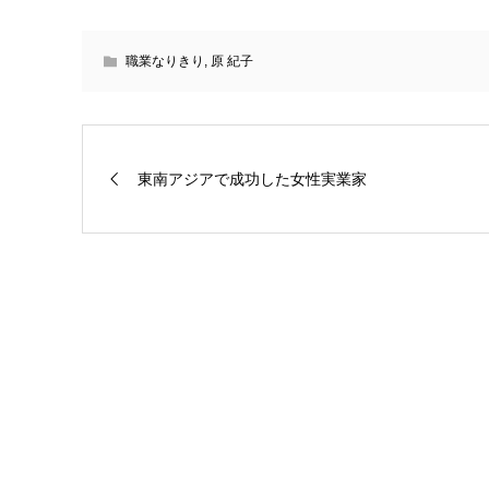
職業なりきり
,
原 紀子
東南アジアで成功した女性実業家