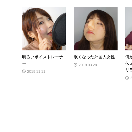
明るいボイストレーナ
眠くなった外国人女性
何
ー
伝
2019.03.28
リ
2019.11.11