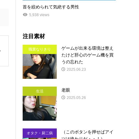
首を絞められて気絶する男性
5,938 views
注目素材
ゲームが出来る環境は整え
職業なりきり
たけど肝心のゲーム機を買
うの忘れた
2025.06.23
老眼
生活
2025.05.26
（このボタンを押せばアイ
オタク・厨二病
ツは終わりだ・・！）