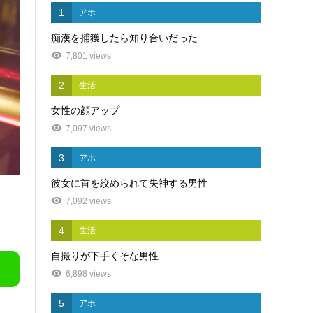
1
アホ
痴漢を捕獲したら知り合いだった
7,801 views
2
生活
女性の顔アップ
7,097 views
3
アホ
彼女に首を絞められて失神する男性
7,092 views
4
生活
自撮りが下手くそな男性
6,898 views
5
アホ