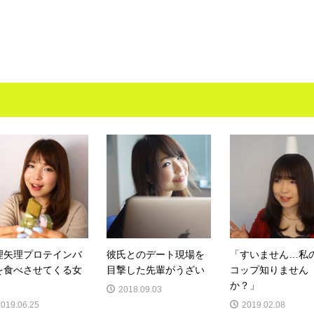
理矢理プロテインバ
彼氏とのデート現場を
「すいません…私
を食べさせてくる女
目撃した先輩がうざい
コップ知りません
か？」
2018.09.03
2019.06.25
2019.02.08