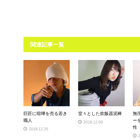
関連記事一覧
巨匠に喧嘩を売る若き
堂々とした炊飯器泥棒
無
職人
ー
2018.12.09
性
2018.12.20