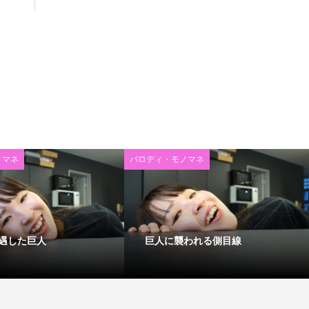
ノマネ
パロディ・モノマネ
遇した巨人
巨人に襲われる側目線