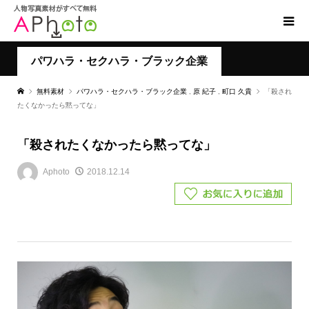
パワハラ・セクハラ・ブラック企業
無料素材
パワハラ・セクハラ・ブラック企業
,
原 紀子
,
町口 久貴
「殺され
たくなかったら黙ってな」
「殺されたくなかったら黙ってな」
Aphoto
2018.12.14