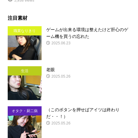
5,938 views
注目素材
ゲームが出来る環境は整えたけど肝心のゲ
職業なりきり
ーム機を買うの忘れた
2025.06.23
老眼
生活
2025.05.26
（このボタンを押せばアイツは終わり
オタク・厨二病
だ・・！）
2025.05.26