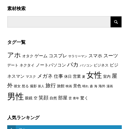
素材検索
タグ一覧
アホ
スーツ
コスプレ
スマホ
ゲーム
オタク
サラリーマン
バカ
ノートパソコン
ビジ
デート
ネクタイ
ビジネス
パソコン
女性
屋
メガネ
仕事
ネスマン
休日
営業
室内
マスク
夏
外
旅行
景色
旅館
彼女
怒る
撮影
海外
新人
映画
晴れ
森
海
漫画
男性
笑顔
部屋
驚く
眼鏡
空
自然
雲
青年
人気ランキング