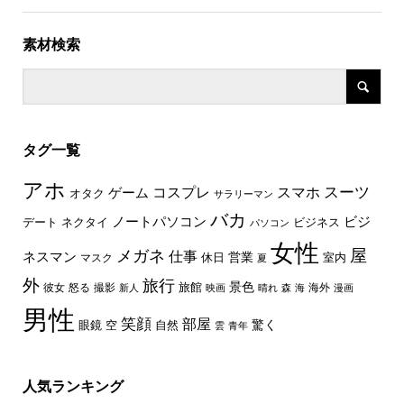
素材検索
タグ一覧
アホ
スーツ
コスプレ
スマホ
ゲーム
オタク
サラリーマン
バカ
ノートパソコン
ビジ
デート
ネクタイ
ビジネス
パソコン
女性
屋
メガネ
仕事
ネスマン
休日
営業
室内
マスク
夏
外
旅行
景色
旅館
彼女
怒る
撮影
海外
新人
映画
晴れ
森
海
漫画
男性
笑顔
部屋
驚く
眼鏡
空
自然
雲
青年
人気ランキング