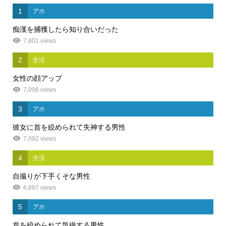
1
アホ
痴漢を捕獲したら知り合いだった
7,801 views
2
生活
女性の顔アップ
7,096 views
3
アホ
彼女に首を絞められて失神する男性
7,092 views
4
生活
自撮りが下手くそな男性
6,897 views
5
アホ
首を絞められて気絶する男性