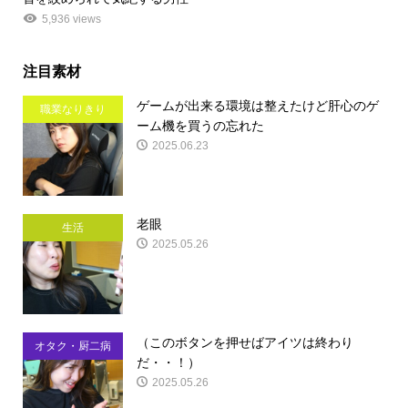
5,936 views
注目素材
ゲームが出来る環境は整えたけど肝心のゲ
職業なりきり
ーム機を買うの忘れた
2025.06.23
老眼
生活
2025.05.26
（このボタンを押せばアイツは終わり
オタク・厨二病
だ・・！）
2025.05.26