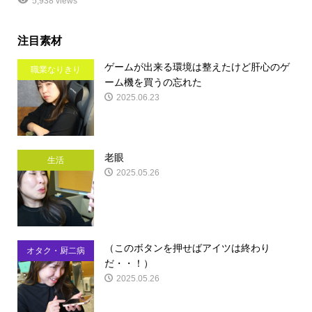
5,938 views
注目素材
ゲームが出来る環境は整えたけど肝心のゲ
職業なりきり
ーム機を買うの忘れた
2025.06.23
老眼
生活
2025.05.26
（このボタンを押せばアイツは終わり
オタク・厨二病
だ・・！）
2025.05.26