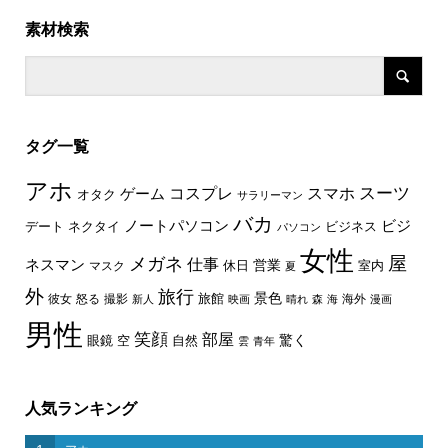
素材検索
タグ一覧
アホ
スーツ
コスプレ
スマホ
ゲーム
オタク
サラリーマン
バカ
ノートパソコン
ビジ
デート
ネクタイ
ビジネス
パソコン
女性
屋
メガネ
仕事
ネスマン
休日
営業
室内
マスク
夏
外
旅行
景色
旅館
彼女
怒る
撮影
海外
新人
映画
晴れ
森
海
漫画
男性
笑顔
部屋
驚く
眼鏡
空
自然
雲
青年
人気ランキング