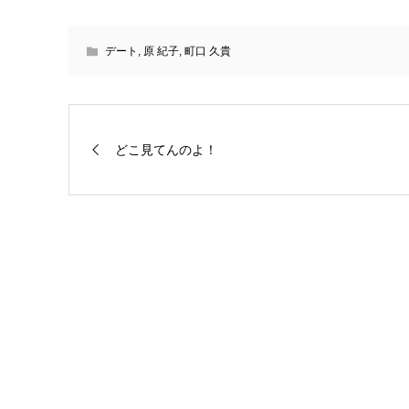
デート
,
原 紀子
,
町口 久貴
どこ見てんのよ！