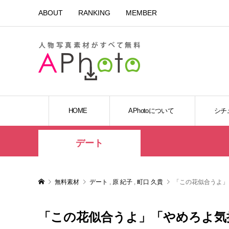
ABOUT
RANKING
MEMBER
HOME
APhotoについて
シチ
デート
無料素材
デート
,
原 紀子
,
町口 久貴
「この花似合うよ」
「この花似合うよ」「やめろよ気