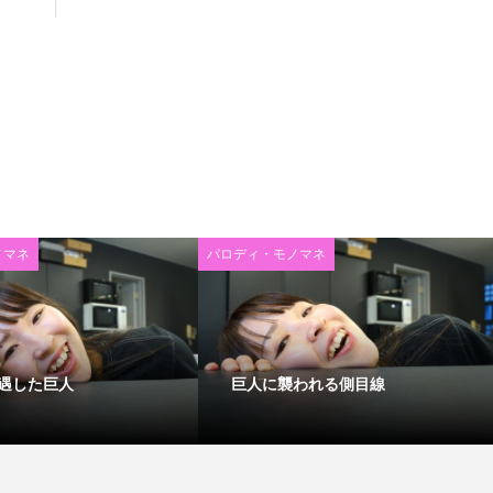
ノマネ
パロディ・モノマネ
遇した巨人
巨人に襲われる側目線