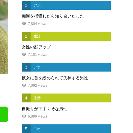
1
アホ
痴漢を捕獲したら知り合いだった
7,804 views
2
生活
女性の顔アップ
7,101 views
3
アホ
彼女に首を絞められて失神する男性
7,092 views
4
生活
自撮りが下手くそな男性
6,899 views
5
アホ