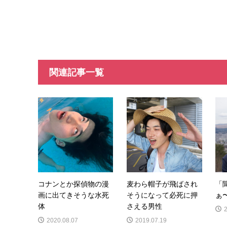
関連記事一覧
コナンとか探偵物の漫
麦わら帽子が飛ばされ
「
画に出てきそうな水死
そうになって必死に押
ぁ
体
さえる男性
2020.08.07
2019.07.19