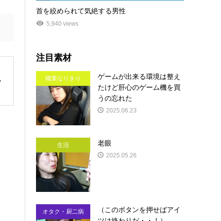
首を絞められて気絶する男性
5,940 views
注目素材
ゲームが出来る環境は整え
職業なりきり
たけど肝心のゲーム機を買
うの忘れた
2025.06.23
老眼
生活
2025.05.26
（このボタンを押せばアイ
オタク・厨二病
ツは終わりだ・・！）