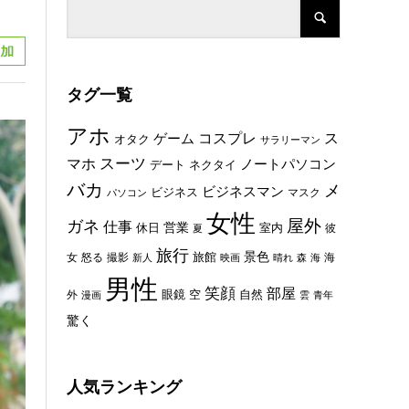
タグ一覧
アホ
コスプレ
ス
ゲーム
オタク
サラリーマン
スーツ
マホ
ノートパソコン
デート
ネクタイ
バカ
メ
ビジネスマン
ビジネス
マスク
パソコン
女性
屋外
ガネ
仕事
休日
営業
室内
彼
夏
旅行
景色
旅館
女
怒る
撮影
海
新人
映画
晴れ
森
海
男性
笑顔
部屋
眼鏡
空
外
自然
漫画
雲
青年
驚く
人気ランキング