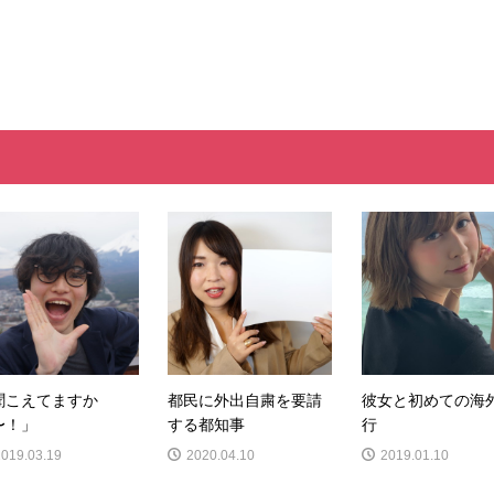
聞こえてますか
都民に外出自粛を要請
彼女と初めての海
〜！」
する都知事
行
2019.03.19
2020.04.10
2019.01.10