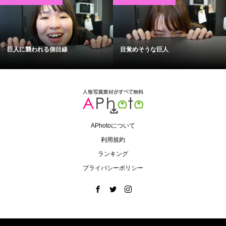
巨人に襲われる側目線
目覚めそうな巨人
APhotoについて
利用規約
ランキング
プライバシーポリシー