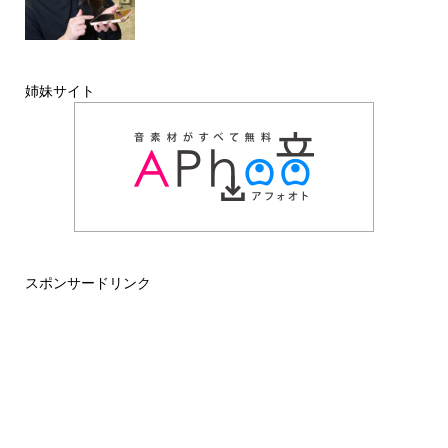
姉妹サイト
スポンサードリンク