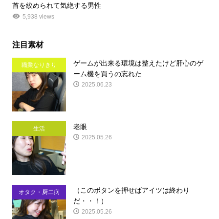
首を絞められて気絶する男性
5,938 views
注目素材
ゲームが出来る環境は整えたけど肝心のゲ
職業なりきり
ーム機を買うの忘れた
2025.06.23
老眼
生活
2025.05.26
（このボタンを押せばアイツは終わり
オタク・厨二病
だ・・！）
2025.05.26