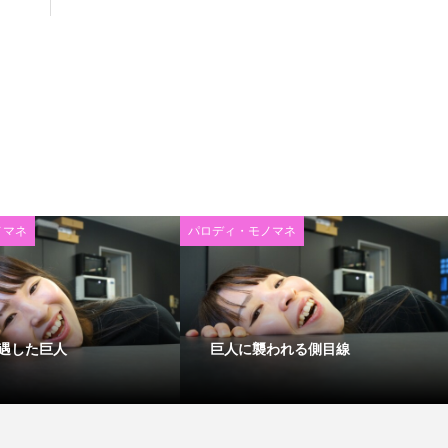
ノマネ
パロディ・モノマネ
遇した巨人
巨人に襲われる側目線