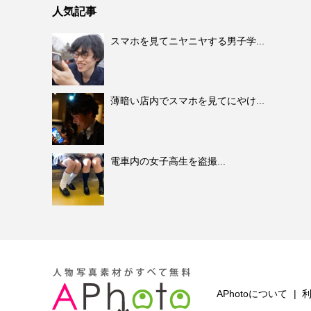
人気記事
スマホを見てニヤニヤする男子学...
薄暗い店内でスマホを見てにやけ...
電車内の女子高生を盗撮...
APhotoについて