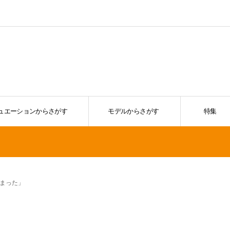
ュエーションからさがす
モデルからさがす
特集
しまった」