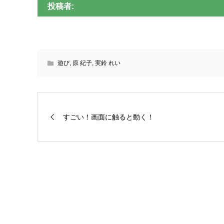
投稿者:
遊び
,
原 紀子
,
実鈴 れい
すごい！画面に触ると動く！