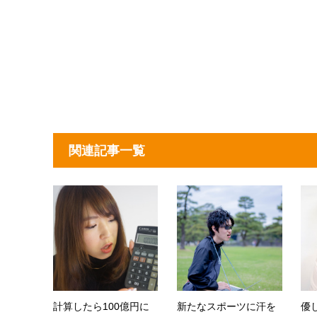
関連記事一覧
計算したら100億円に
新たなスポーツに汗を
優