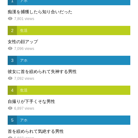
1
アホ
痴漢を捕獲したら知り合いだった
7,801 views
2
生活
女性の顔アップ
7,096 views
3
アホ
彼女に首を絞められて失神する男性
7,092 views
4
生活
自撮りが下手くそな男性
6,897 views
5
アホ
首を絞められて気絶する男性