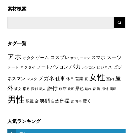
素材検索
タグ一覧
アホ
スーツ
コスプレ
スマホ
ゲーム
オタク
サラリーマン
バカ
ノートパソコン
ビジ
デート
ネクタイ
ビジネス
パソコン
女性
屋
メガネ
仕事
ネスマン
休日
営業
室内
マスク
夏
外
旅行
景色
旅館
彼女
怒る
撮影
海外
新人
映画
晴れ
森
海
漫画
男性
笑顔
部屋
驚く
眼鏡
空
自然
雲
青年
人気ランキング