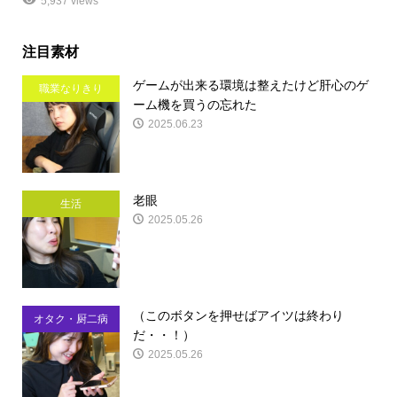
5,937 views
注目素材
ゲームが出来る環境は整えたけど肝心のゲ
職業なりきり
ーム機を買うの忘れた
2025.06.23
老眼
生活
2025.05.26
（このボタンを押せばアイツは終わり
オタク・厨二病
だ・・！）
2025.05.26