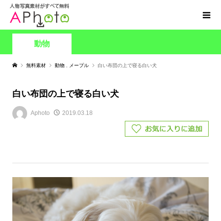
動物
無料素材
動物
,
メープル
白い布団の上で寝る白い犬
白い布団の上で寝る白い犬
Aphoto
2019.03.18