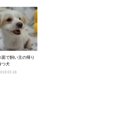
ホ面で飼い主の帰り
待つ犬
2019.03.18