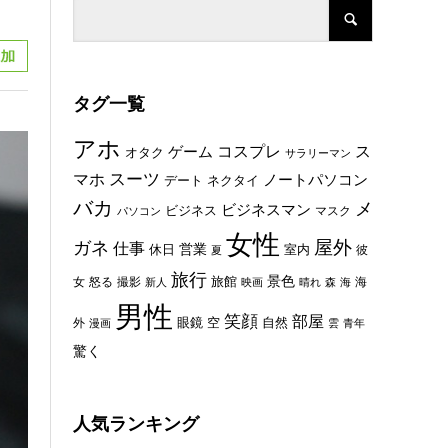
タグ一覧
アホ
コスプレ
ス
ゲーム
オタク
サラリーマン
スーツ
マホ
ノートパソコン
デート
ネクタイ
バカ
メ
ビジネスマン
ビジネス
マスク
パソコン
女性
屋外
ガネ
仕事
休日
営業
室内
彼
夏
旅行
景色
旅館
女
怒る
撮影
海
新人
映画
晴れ
森
海
男性
笑顔
部屋
眼鏡
空
外
自然
漫画
雲
青年
驚く
人気ランキング