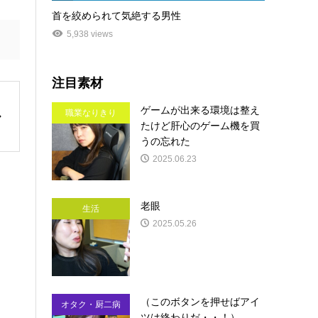
首を絞められて気絶する男性
5,938 views
注目素材
ゲームが出来る環境は整え
職業なりきり
たけど肝心のゲーム機を買
うの忘れた
2025.06.23
老眼
生活
2025.05.26
（このボタンを押せばアイ
オタク・厨二病
ツは終わりだ・・！）