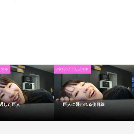
ノマネ
パロディ・モノマネ
遇した巨人
巨人に襲われる側目線