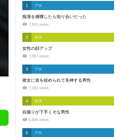
1
アホ
痴漢を捕獲したら知り合いだった
7,801 views
2
生活
女性の顔アップ
7,097 views
3
アホ
彼女に首を絞められて失神する男性
7,092 views
4
生活
自撮りが下手くそな男性
6,898 views
5
アホ