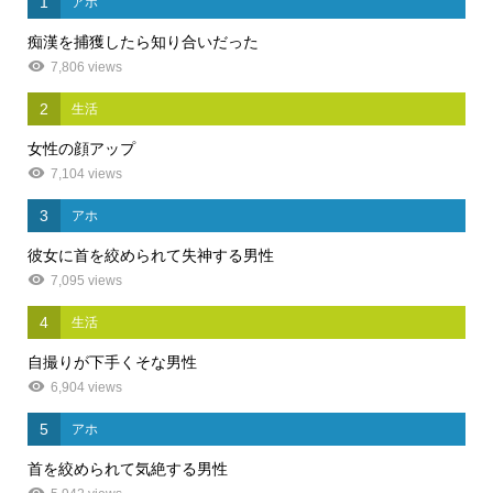
1
アホ
痴漢を捕獲したら知り合いだった
7,806 views
2
生活
女性の顔アップ
7,104 views
3
アホ
彼女に首を絞められて失神する男性
7,095 views
4
生活
自撮りが下手くそな男性
6,904 views
5
アホ
首を絞められて気絶する男性