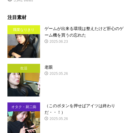
5,942 views
注目素材
ゲームが出来る環境は整えたけど肝心のゲ
職業なりきり
ーム機を買うの忘れた
2025.06.23
老眼
生活
2025.05.26
（このボタンを押せばアイツは終わり
オタク・厨二病
だ・・！）
2025.05.26