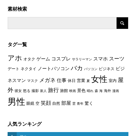
素材検索
タグ一覧
アホ
スーツ
コスプレ
スマホ
ゲーム
オタク
サラリーマン
バカ
ノートパソコン
ビジ
デート
ネクタイ
ビジネス
パソコン
女性
屋
メガネ
仕事
ネスマン
休日
営業
室内
マスク
夏
外
旅行
景色
旅館
彼女
怒る
撮影
海外
新人
映画
晴れ
森
海
漫画
男性
笑顔
部屋
驚く
眼鏡
空
自然
雲
青年
人気ランキング