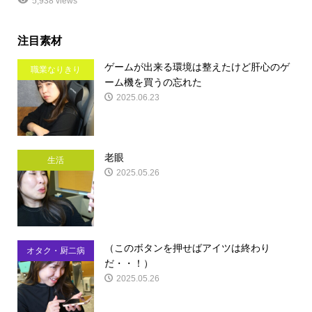
5,938 views
注目素材
ゲームが出来る環境は整えたけど肝心のゲ
職業なりきり
ーム機を買うの忘れた
2025.06.23
老眼
生活
2025.05.26
（このボタンを押せばアイツは終わり
オタク・厨二病
だ・・！）
2025.05.26