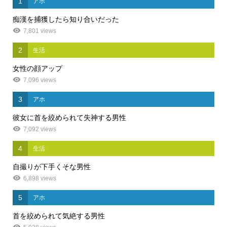
1
アホ
痴漢を捕獲したら知り合いだった
7,801 views
2
生活
女性の顔アップ
7,096 views
3
アホ
彼女に首を絞められて失神する男性
7,092 views
4
生活
自撮りが下手くそな男性
6,898 views
5
アホ
首を絞められて気絶する男性