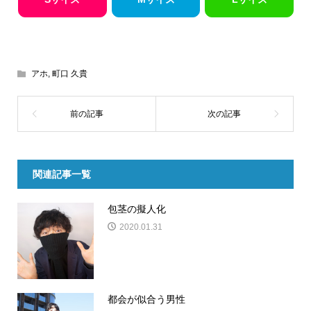
アホ
,
町口 久貴
関連記事一覧
包茎の擬人化
2020.01.31
都会が似合う男性