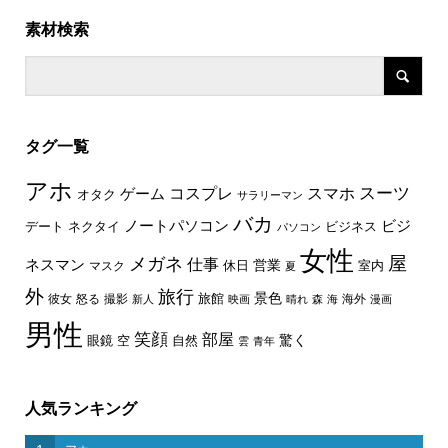
素材検索
タグ一覧
アホ
スーツ
コスプレ
スマホ
ゲーム
オタク
サラリーマン
バカ
ノートパソコン
ビジ
デート
ネクタイ
ビジネス
パソコン
女性
屋
メガネ
仕事
ネスマン
休日
営業
室内
マスク
夏
外
旅行
景色
旅館
彼女
怒る
撮影
海外
新人
映画
晴れ
森
海
漫画
男性
笑顔
部屋
驚く
眼鏡
空
自然
雲
青年
人気ランキング