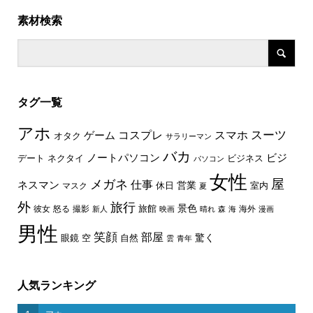
素材検索
タグ一覧
アホ
スーツ
コスプレ
スマホ
ゲーム
オタク
サラリーマン
バカ
ノートパソコン
ビジ
デート
ネクタイ
ビジネス
パソコン
女性
屋
メガネ
仕事
ネスマン
休日
営業
室内
マスク
夏
外
旅行
景色
旅館
彼女
怒る
撮影
海外
新人
映画
晴れ
森
海
漫画
男性
笑顔
部屋
驚く
眼鏡
空
自然
雲
青年
人気ランキング