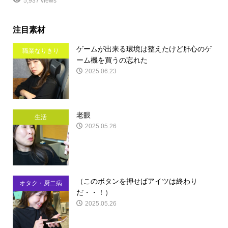
5,937 views
注目素材
ゲームが出来る環境は整えたけど肝心のゲ
職業なりきり
ーム機を買うの忘れた
2025.06.23
老眼
生活
2025.05.26
（このボタンを押せばアイツは終わり
オタク・厨二病
だ・・！）
2025.05.26