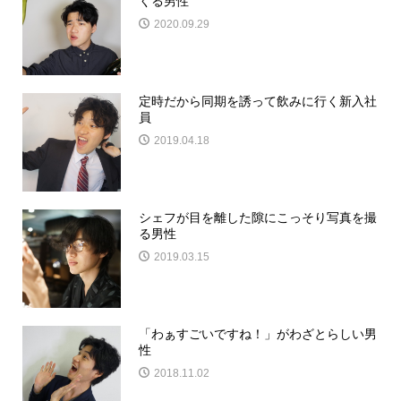
くる男性
2020.09.29
定時だから同期を誘って飲みに行く新入社
員
2019.04.18
シェフが目を離した隙にこっそり写真を撮
る男性
2019.03.15
「わぁすごいですね！」がわざとらしい男
性
2018.11.02