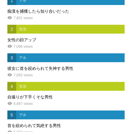
1
アホ
痴漢を捕獲したら知り合いだった
7,801 views
2
生活
女性の顔アップ
7,096 views
3
アホ
彼女に首を絞められて失神する男性
7,092 views
4
生活
自撮りが下手くそな男性
6,897 views
5
アホ
首を絞められて気絶する男性