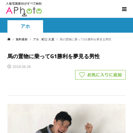
アホ
無料素材
アホ
,
町口 久貴
馬の置物に乗ってG1勝利を夢見る男性
馬の置物に乗ってG1勝利を夢見る男性
2018.06.26