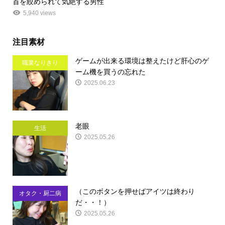
首を絞められて気絶する男性
5,940 views
注目素材
ゲームが出来る環境は整えたけど肝心のゲ
職業なりきり
ーム機を買うの忘れた
2025.06.23
老眼
生活
2025.05.26
（このボタンを押せばアイツは終わり
オタク・厨二病
だ・・！）
2025.05.26