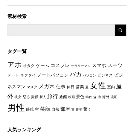
素材検索
タグ一覧
アホ
スーツ
コスプレ
スマホ
ゲーム
オタク
サラリーマン
バカ
ノートパソコン
ビジ
デート
ネクタイ
ビジネス
パソコン
女性
屋
メガネ
仕事
ネスマン
休日
営業
室内
マスク
夏
外
旅行
景色
旅館
彼女
怒る
撮影
海外
新人
映画
晴れ
森
海
漫画
男性
笑顔
部屋
驚く
眼鏡
空
自然
雲
青年
人気ランキング