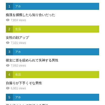
1
アホ
痴漢を捕獲したら知り合いだった
7,804 views
2
生活
女性の顔アップ
7,101 views
3
アホ
彼女に首を絞められて失神する男性
7,092 views
4
生活
自撮りが下手くそな男性
6,901 views
5
アホ