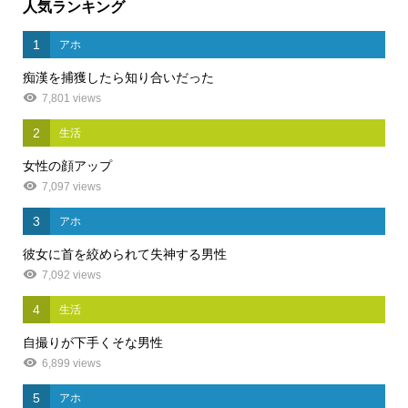
人気ランキング
1
アホ
痴漢を捕獲したら知り合いだった
7,801 views
2
生活
女性の顔アップ
7,097 views
3
アホ
彼女に首を絞められて失神する男性
7,092 views
4
生活
自撮りが下手くそな男性
6,899 views
5
アホ