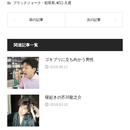
ブラックジョーク・犯罪系
,
町口 久貴
関連記事一覧
ゴキブリに立ち向かう男性
2018.09.11
寝起きの芥川龍之介
2019.03.15