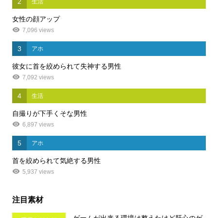
2
生活
女性の顔アップ
7,096 views
3
アホ
彼女に首を絞められて失神する男性
7,092 views
4
生活
自撮りが下手くそな男性
6,897 views
5
アホ
首を絞められて気絶する男性
5,937 views
注目素材
ゲームが出来る環境は整えたけど肝心のゲ