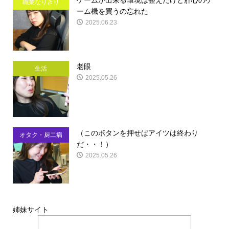
職業なりきり
ーム機を買うの忘れた
2025.06.23
老眼
生活
2025.05.26
（このボタンを押せばアイツは終わり
オタク・厨二病
だ・・！）
2025.05.26
姉妹サイト