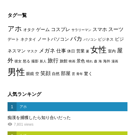
タグ一覧
アホ
スーツ
コスプレ
スマホ
ゲーム
オタク
サラリーマン
バカ
ノートパソコン
ビジ
デート
ネクタイ
ビジネス
パソコン
女性
屋
メガネ
仕事
ネスマン
休日
営業
室内
マスク
夏
外
旅行
景色
旅館
彼女
怒る
撮影
海外
新人
映画
晴れ
森
海
漫画
男性
笑顔
部屋
驚く
眼鏡
空
自然
雲
青年
人気ランキング
1
アホ
痴漢を捕獲したら知り合いだった
7,801 views