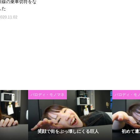
幹線の乗車切符をな
した
2020.11.02
パロディ・モノマネ
パロディ・モ
笑顔で街をぶっ壊しにくる巨人
初めて遭