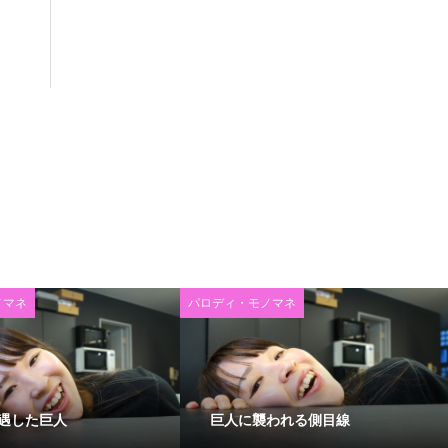
ノマネ
パロディ・モノマネ
遇した巨人
巨人に襲われる側目線