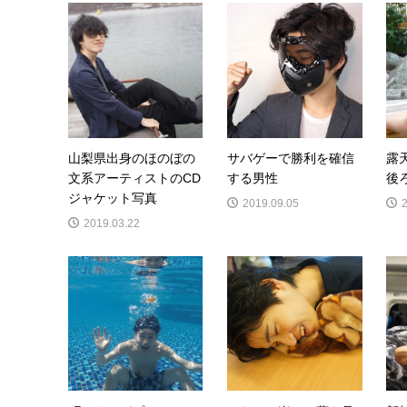
山梨県出身のほのぼの
サバゲーで勝利を確信
露
文系アーティストのCD
する男性
後
ジャケット写真
2019.09.05
2019.03.22