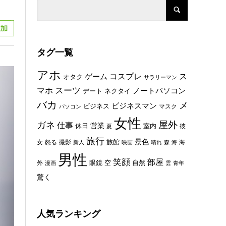
タグ一覧
アホ
コスプレ
ス
ゲーム
オタク
サラリーマン
スーツ
マホ
ノートパソコン
デート
ネクタイ
バカ
メ
ビジネスマン
ビジネス
マスク
パソコン
女性
屋外
ガネ
仕事
休日
営業
室内
彼
夏
旅行
景色
旅館
女
怒る
撮影
海
新人
映画
晴れ
森
海
男性
笑顔
部屋
眼鏡
空
外
自然
漫画
雲
青年
驚く
人気ランキング