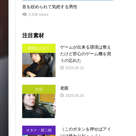
首を絞められて気絶する男性
5,938 views
注目素材
ゲームが出来る環境は整え
職業なりきり
たけど肝心のゲーム機を買
うの忘れた
2025.06.23
老眼
生活
2025.05.26
（このボタンを押せばアイ
オタク・厨二病
ツは終わりだ・・！）