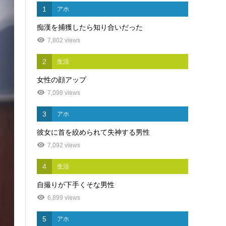
1
アホ
痴漢を捕獲したら知り合いだった
7,802 views
2
生活
女性の顔アップ
7,098 views
3
アホ
彼女に首を絞められて失神する男性
7,092 views
4
生活
自撮りが下手くそな男性
6,899 views
5
アホ