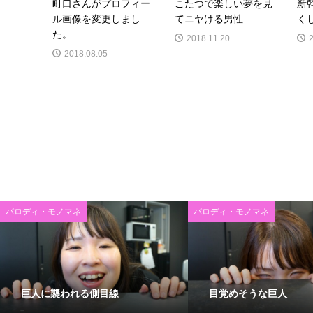
町口さんがプロフィー
こたつで楽しい夢を見
新
ル画像を変更しまし
てニヤける男性
く
た。
2018.11.20
2018.08.05
パロディ・モノマネ
パロディ・モノマネ
巨人に襲われる側目線
目覚めそうな巨人