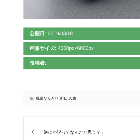
公開日:
2019/03/18
画像サイズ:
4000px×6000px
投稿者:
職業なりきり
,
町口 久貴
「逆に小説ってなんだと思う？」