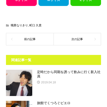
職業なりきり
,
町口 久貴
関連記事一覧
定時だから同期を誘って飲みに行く新入社
員
2019.04.18
旅館でくつろぐピエロ