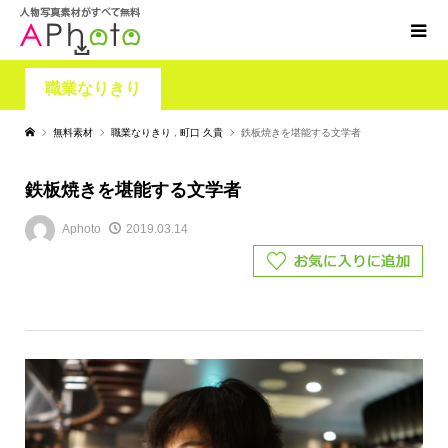
職業なりきり
無料素材
職業なりきり
,
町口 久貴
鉄板焼きを堪能する文学者
鉄板焼きを堪能する文学者
Aphoto
2019.03.14