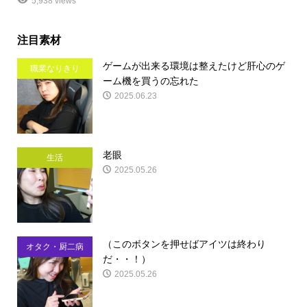
5,938 views
注目素材
ゲームが出来る環境は整えたけど肝心のゲ
職業なりきり
ーム機を買うの忘れた
2025.06.23
老眼
生活
2025.05.26
（このボタンを押せばアイツは終わり
オタク・厨二病
だ・・！）
2025.05.26