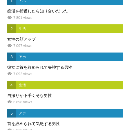
1
アホ
痴漢を捕獲したら知り合いだった
7,801 views
2
生活
女性の顔アップ
7,097 views
3
アホ
彼女に首を絞められて失神する男性
7,092 views
4
生活
自撮りが下手くそな男性
6,898 views
5
アホ
首を絞められて気絶する男性