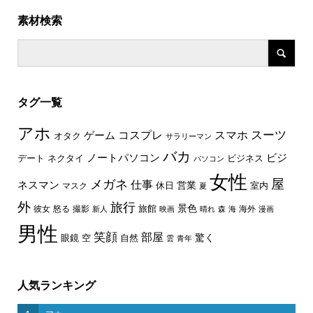
素材検索
タグ一覧
アホ
スーツ
コスプレ
スマホ
ゲーム
オタク
サラリーマン
バカ
ノートパソコン
ビジ
デート
ネクタイ
ビジネス
パソコン
女性
屋
メガネ
仕事
ネスマン
休日
営業
室内
マスク
夏
外
旅行
景色
旅館
彼女
怒る
撮影
海外
新人
映画
晴れ
森
海
漫画
男性
笑顔
部屋
驚く
眼鏡
空
自然
雲
青年
人気ランキング