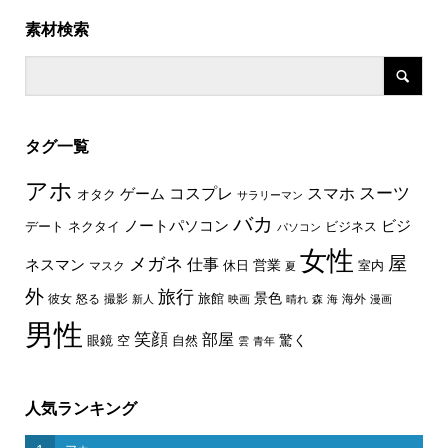
素材検索
タグ一覧
アホ
スーツ
コスプレ
スマホ
ゲーム
オタク
サラリーマン
バカ
ノートパソコン
ビジ
デート
ネクタイ
ビジネス
パソコン
女性
屋
メガネ
仕事
ネスマン
休日
営業
室内
マスク
夏
外
旅行
景色
旅館
彼女
怒る
撮影
海外
新人
映画
晴れ
森
海
漫画
男性
笑顔
部屋
驚く
眼鏡
空
自然
雲
青年
人気ランキング