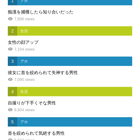
1
アホ
痴漢を捕獲したら知り合いだった
7,806 views
2
生活
女性の顔アップ
7,104 views
3
アホ
彼女に首を絞められて失神する男性
7,095 views
4
生活
自撮りが下手くそな男性
6,904 views
5
アホ
首を絞められて気絶する男性