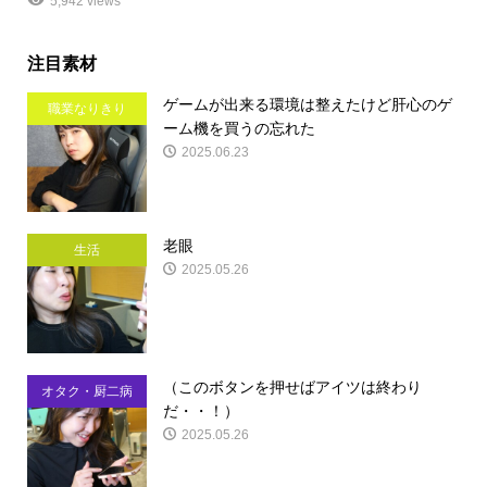
5,942 views
注目素材
ゲームが出来る環境は整えたけど肝心のゲ
職業なりきり
ーム機を買うの忘れた
2025.06.23
老眼
生活
2025.05.26
（このボタンを押せばアイツは終わり
オタク・厨二病
だ・・！）
2025.05.26