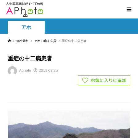
アホ
無料素材
アホ
,
町口 久貴
重症の中二病患者
重症の中二病患者
Aphoto
2019.03.25