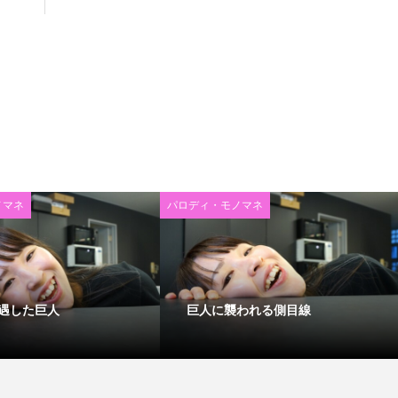
ノマネ
パロディ・モノマネ
遇した巨人
巨人に襲われる側目線