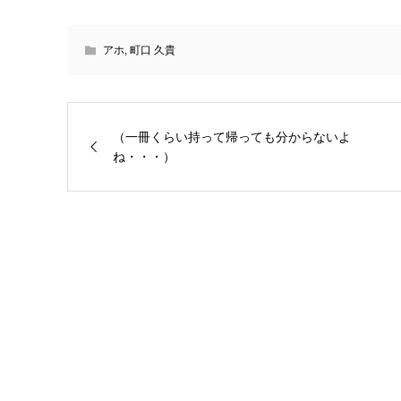
アホ
,
町口 久貴
（一冊くらい持って帰っても分からないよ
ね・・・）