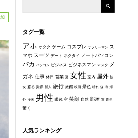
タグ一覧
アホ
コスプレ
ス
ゲーム
オタク
サラリーマン
スーツ
マホ
ノートパソコン
デート
ネクタイ
バカ
メ
ビジネスマン
ビジネス
マスク
パソコン
女性
屋外
ガネ
仕事
休日
営業
室内
彼
夏
旅行
景色
旅館
女
怒る
撮影
海
新人
映画
晴れ
森
海
男性
笑顔
部屋
眼鏡
空
外
自然
漫画
雲
青年
驚く
人気ランキング