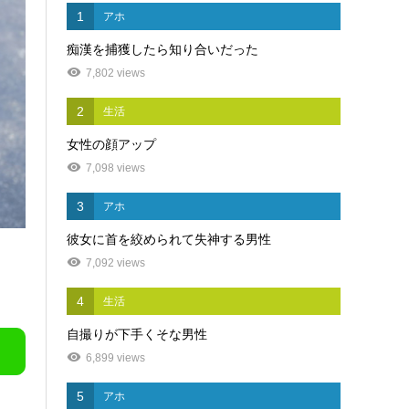
1
アホ
痴漢を捕獲したら知り合いだった
7,802 views
2
生活
女性の顔アップ
7,098 views
3
アホ
彼女に首を絞められて失神する男性
7,092 views
4
生活
自撮りが下手くそな男性
6,899 views
5
アホ