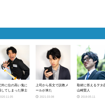
定外に位の高い鬼に
上司から長文で説教メ
取材に答えるヲタ
遇してしまった隊士
ールが来た
山崎賢人
2020.11.05
2021.03.08
2019.05.11