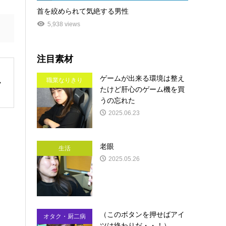
首を絞められて気絶する男性
5,938 views
注目素材
ゲームが出来る環境は整え
職業なりきり
たけど肝心のゲーム機を買
うの忘れた
2025.06.23
老眼
生活
2025.05.26
（このボタンを押せばアイ
オタク・厨二病
ツは終わりだ・・！）